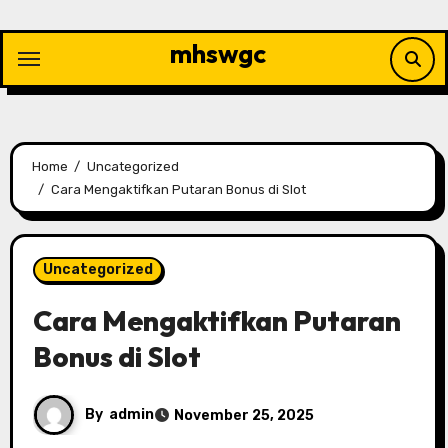
Skip
to
mhswgc
content
Home
Uncategorized
Cara Mengaktifkan Putaran Bonus di Slot
Uncategorized
Cara Mengaktifkan Putaran
Bonus di Slot
By
admin
November 25, 2025