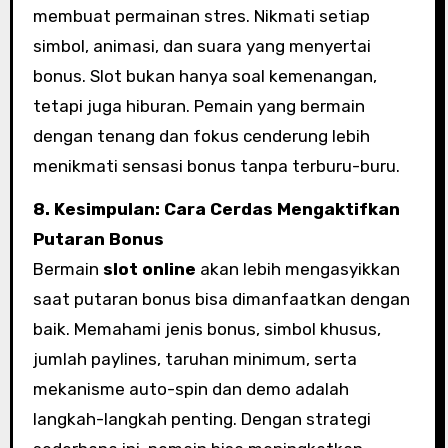
membuat permainan stres. Nikmati setiap
simbol, animasi, dan suara yang menyertai
bonus. Slot bukan hanya soal kemenangan,
tetapi juga hiburan. Pemain yang bermain
dengan tenang dan fokus cenderung lebih
menikmati sensasi bonus tanpa terburu-buru.
8. Kesimpulan: Cara Cerdas Mengaktifkan
Putaran Bonus
Bermain
slot online
akan lebih mengasyikkan
saat putaran bonus bisa dimanfaatkan dengan
baik. Memahami jenis bonus, simbol khusus,
jumlah paylines, taruhan minimum, serta
mekanisme auto-spin dan demo adalah
langkah-langkah penting. Dengan strategi