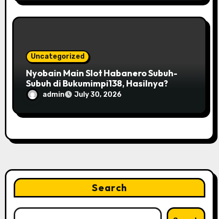
Uncategorized
Nyobain Main Slot Habanero Subuh-
Subuh di Bukumimpi138, Hasilnya?
admin
July 30, 2026
Search