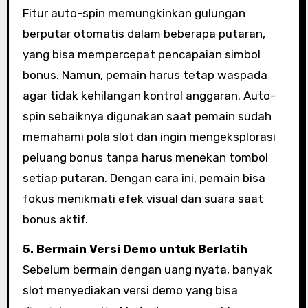
Fitur auto-spin memungkinkan gulungan
berputar otomatis dalam beberapa putaran,
yang bisa mempercepat pencapaian simbol
bonus. Namun, pemain harus tetap waspada
agar tidak kehilangan kontrol anggaran. Auto-
spin sebaiknya digunakan saat pemain sudah
memahami pola slot dan ingin mengeksplorasi
peluang bonus tanpa harus menekan tombol
setiap putaran. Dengan cara ini, pemain bisa
fokus menikmati efek visual dan suara saat
bonus aktif.
5. Bermain Versi Demo untuk Berlatih
Sebelum bermain dengan uang nyata, banyak
slot menyediakan versi demo yang bisa