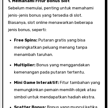
1. Memahami Fitur Bonus Slot
Sebelum memulai, penting untuk memahami
jenis-jenis bonus yang tersedia di slot.
Biasanya, slot online menawarkan beberapa
jenis bonus, seperti:
Free Spins:
Putaran gratis yang bisa
meningkatkan peluang menang tanpa
menambah taruhan.
Multiplier:
Bonus yang menggandakan
kemenangan pada putaran tertentu.
Mini Game Interaktif:
Fitur tambahan yang
memungkinkan pemain memilih objek atau
simbol untuk mendapatkan hadiah ekstra.
Scatter Bonus:
Bonus yang muncul ketika