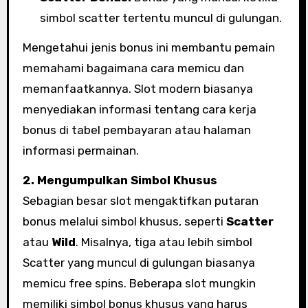
simbol scatter tertentu muncul di gulungan.
Mengetahui jenis bonus ini membantu pemain
memahami bagaimana cara memicu dan
memanfaatkannya. Slot modern biasanya
menyediakan informasi tentang cara kerja
bonus di tabel pembayaran atau halaman
informasi permainan.
2. Mengumpulkan Simbol Khusus
Sebagian besar slot mengaktifkan putaran
bonus melalui simbol khusus, seperti
Scatter
atau
Wild
. Misalnya, tiga atau lebih simbol
Scatter yang muncul di gulungan biasanya
memicu free spins. Beberapa slot mungkin
memiliki simbol bonus khusus yang harus