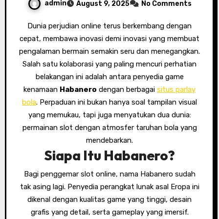
admin
August 9, 2025
No Comments
Dunia perjudian online terus berkembang dengan
cepat, membawa inovasi demi inovasi yang membuat
pengalaman bermain semakin seru dan menegangkan.
Salah satu kolaborasi yang paling mencuri perhatian
belakangan ini adalah antara penyedia game
kenamaan
Habanero
dengan berbagai
situs parlay
bola
. Perpaduan ini bukan hanya soal tampilan visual
yang memukau, tapi juga menyatukan dua dunia:
permainan slot dengan atmosfer taruhan bola yang
mendebarkan.
Siapa Itu Habanero?
Bagi penggemar slot online, nama Habanero sudah
tak asing lagi. Penyedia perangkat lunak asal Eropa ini
dikenal dengan kualitas game yang tinggi, desain
grafis yang detail, serta gameplay yang imersif.