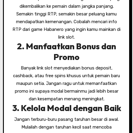
dikembalikan ke pemain dalam jangka panjang.
Semakin tinggi RTP, semakin besar peluang kamu
mendapatkan kemenangan. Cobalah mencari info
RTP dari game Habanero yang ingin kamu mainkan di
link slot.
2. Manfaatkan Bonus dan
Promo
Banyak link slot menyediakan bonus deposit,
cashback, atau free spins khusus untuk pemain baru
maupun setia. Jangan ragu untuk memanfaatkan
promo ini supaya modal bermainmu jadi lebih besar
dan kesempatan menang meningkat.
3. Kelola Modal dengan Baik
Jangan terburu-buru pasang taruhan besar di awal.
Mulailah dengan taruhan kecil saat mencoba