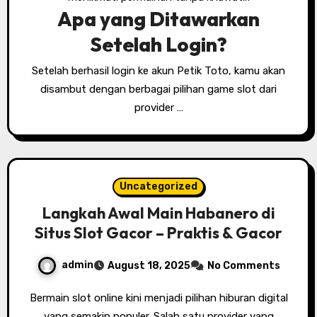
Apa yang Ditawarkan
Setelah Login?
Setelah berhasil login ke akun Petik Toto, kamu akan
disambut dengan berbagai pilihan game slot dari
provider …
Uncategorized
Langkah Awal Main Habanero di
Situs Slot Gacor – Praktis & Gacor
admin
August 18, 2025
No Comments
Bermain slot online kini menjadi pilihan hiburan digital
yang semakin populer. Salah satu provider yang