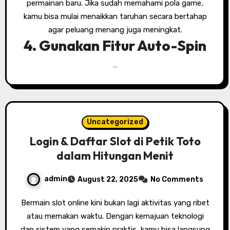
permainan baru. Jika sudah memahami pola game,
kamu bisa mulai menaikkan taruhan secara bertahap
agar peluang menang juga meningkat.
4. Gunakan Fitur Auto-Spin
…
Uncategorized
Login & Daftar Slot di Petik Toto
dalam Hitungan Menit
admin
August 22, 2025
No Comments
Bermain slot online kini bukan lagi aktivitas yang ribet
atau memakan waktu. Dengan kemajuan teknologi
dan sistem yang semakin praktis, kamu bisa langsung