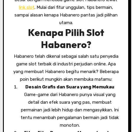
link slot
. Mulai dari fitur unggulan, tips bermain,
sampai alasan kenapa Habanero pantas jadi pilihan
utama.
Kenapa Pilih Slot
Habanero?
Habanero telah dikenal sebagai salah satu penyedia
game slot terbaik di industri perjudian online. Apa
yang membuat Habanero begitu menarik? Beberapa
poin berikut mungkin akan membuka matamu:
Desain Grafis dan Suara yang Memukau
Game-game dari Habanero punya visual yang
detail dan efek suara yang pas, membuat
permainan jadi lebih hidup dan mengasyikkan. Ini
tentu menambah pengalaman bermain jadi tidak
monoton.