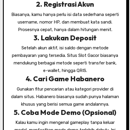
2.
Registrasi Akun
Biasanya, kamu hanya perlu isi data sederhana seperti
username, nomor HP, dan membuat kata sandi.
Prosesnya cepat, hanya dalam hitungan menit.
3.
Lakukan Deposit
Setelah akun aktif, isi saldo dengan metode
pembayaran yang tersedia. Situs Slot Gacor biasanya
mendukung berbagai metode seperti transfer bank,
e-wallet, hingga QRIS.
4.
Cari Game Habanero
Gunakan fitur pencarian atau kategori provider di
dalam situs. Habanero biasanya sudah punya halaman
khusus yang berisi semua game andalannya.
5.
Coba Mode Demo (Opsional)
Kalau kamu ingin mengenal gameplay tanpa keluar
modal, manfaatkan mode demo terlebih dahulu. Ini