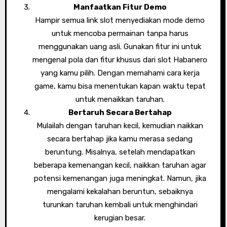
Manfaatkan Fitur Demo
Hampir semua link slot menyediakan mode demo
untuk mencoba permainan tanpa harus
menggunakan uang asli. Gunakan fitur ini untuk
mengenal pola dan fitur khusus dari slot Habanero
yang kamu pilih. Dengan memahami cara kerja
game, kamu bisa menentukan kapan waktu tepat
untuk menaikkan taruhan.
Bertaruh Secara Bertahap
Mulailah dengan taruhan kecil, kemudian naikkan
secara bertahap jika kamu merasa sedang
beruntung. Misalnya, setelah mendapatkan
beberapa kemenangan kecil, naikkan taruhan agar
potensi kemenangan juga meningkat. Namun, jika
mengalami kekalahan beruntun, sebaiknya
turunkan taruhan kembali untuk menghindari
kerugian besar.