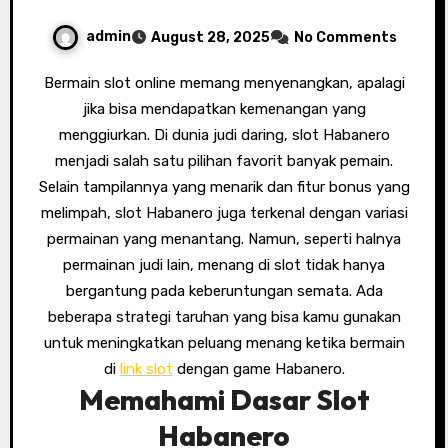
admin
August 28, 2025
No Comments
Bermain slot online memang menyenangkan, apalagi
jika bisa mendapatkan kemenangan yang
menggiurkan. Di dunia judi daring, slot Habanero
menjadi salah satu pilihan favorit banyak pemain.
Selain tampilannya yang menarik dan fitur bonus yang
melimpah, slot Habanero juga terkenal dengan variasi
permainan yang menantang. Namun, seperti halnya
permainan judi lain, menang di slot tidak hanya
bergantung pada keberuntungan semata. Ada
beberapa strategi taruhan yang bisa kamu gunakan
untuk meningkatkan peluang menang ketika bermain
di
link slot
dengan game Habanero.
Memahami Dasar Slot
Habanero