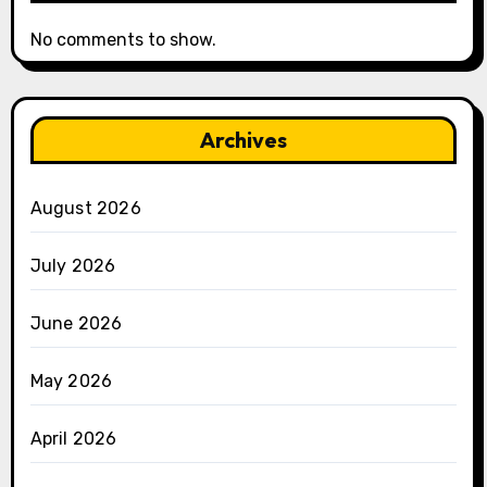
No comments to show.
Archives
August 2026
July 2026
June 2026
May 2026
April 2026