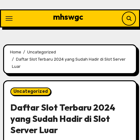
Skip
to
mhswgc
content
Home
Uncategorized
Daftar Slot Terbaru 2024 yang Sudah Hadir di Slot Server
Luar
Uncategorized
Daftar Slot Terbaru 2024
yang Sudah Hadir di Slot
Server Luar