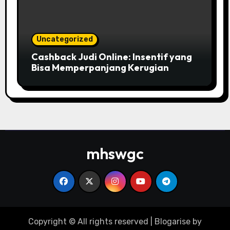
Uncategorized
Cashback Judi Online: Insentif yang
Bisa Memperpanjang Kerugian
mhswgc
Copyright © All rights reserved
|
Blogarise
by