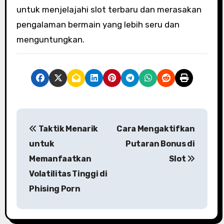
untuk menjelajahi slot terbaru dan merasakan
pengalaman bermain yang lebih seru dan
menguntungkan.
P
Taktik Menarik
Cara Mengaktifkan
o
untuk
Putaran Bonus di
s
Memanfaatkan
Slot
Volatilitas Tinggi di
t
Phising Porn
n
a