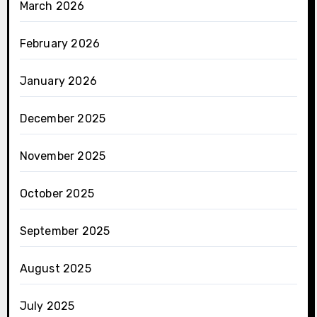
March 2026
February 2026
January 2026
December 2025
November 2025
October 2025
September 2025
August 2025
July 2025