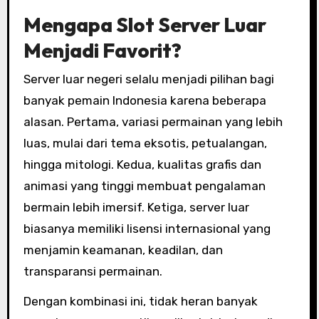
Mengapa Slot Server Luar
Menjadi Favorit?
Server luar negeri selalu menjadi pilihan bagi
banyak pemain Indonesia karena beberapa
alasan. Pertama, variasi permainan yang lebih
luas, mulai dari tema eksotis, petualangan,
hingga mitologi. Kedua, kualitas grafis dan
animasi yang tinggi membuat pengalaman
bermain lebih imersif. Ketiga, server luar
biasanya memiliki lisensi internasional yang
menjamin keamanan, keadilan, dan
transparansi permainan.
Dengan kombinasi ini, tidak heran banyak