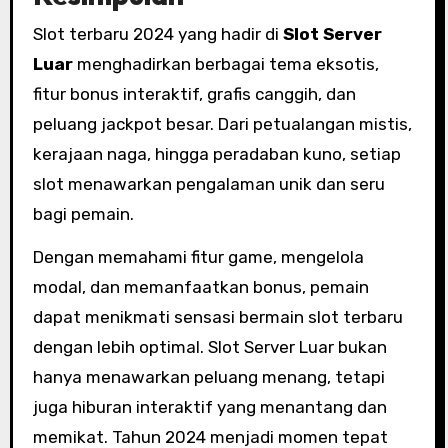
Slot terbaru 2024 yang hadir di
Slot Server
Luar
menghadirkan berbagai tema eksotis,
fitur bonus interaktif, grafis canggih, dan
peluang jackpot besar. Dari petualangan mistis,
kerajaan naga, hingga peradaban kuno, setiap
slot menawarkan pengalaman unik dan seru
bagi pemain.
Dengan memahami fitur game, mengelola
modal, dan memanfaatkan bonus, pemain
dapat menikmati sensasi bermain slot terbaru
dengan lebih optimal. Slot Server Luar bukan
hanya menawarkan peluang menang, tetapi
juga hiburan interaktif yang menantang dan
memikat. Tahun 2024 menjadi momen tepat