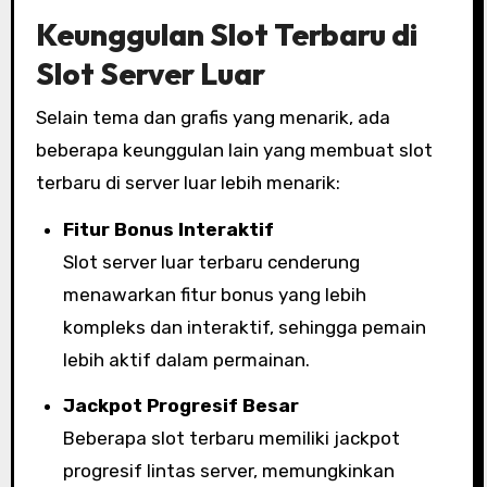
Keunggulan Slot Terbaru di
Slot Server Luar
Selain tema dan grafis yang menarik, ada
beberapa keunggulan lain yang membuat slot
terbaru di server luar lebih menarik:
Fitur Bonus Interaktif
Slot server luar terbaru cenderung
menawarkan fitur bonus yang lebih
kompleks dan interaktif, sehingga pemain
lebih aktif dalam permainan.
Jackpot Progresif Besar
Beberapa slot terbaru memiliki jackpot
progresif lintas server, memungkinkan