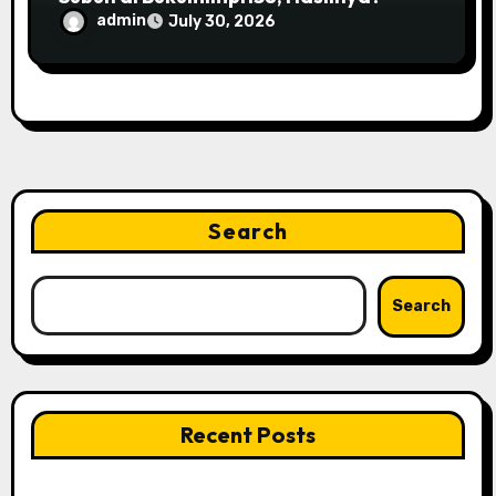
admin
July 30, 2026
Search
Search
Recent Posts