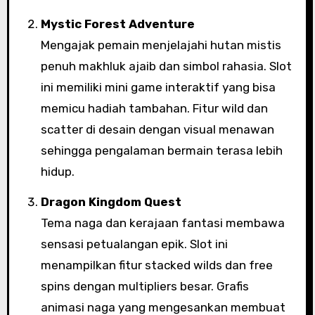
Mystic Forest Adventure
Mengajak pemain menjelajahi hutan mistis
penuh makhluk ajaib dan simbol rahasia. Slot
ini memiliki mini game interaktif yang bisa
memicu hadiah tambahan. Fitur wild dan
scatter di desain dengan visual menawan
sehingga pengalaman bermain terasa lebih
hidup.
Dragon Kingdom Quest
Tema naga dan kerajaan fantasi membawa
sensasi petualangan epik. Slot ini
menampilkan fitur stacked wilds dan free
spins dengan multipliers besar. Grafis
animasi naga yang mengesankan membuat