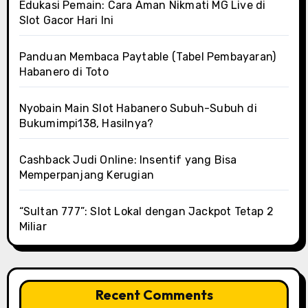
Edukasi Pemain: Cara Aman Nikmati MG Live di
Slot Gacor Hari Ini
Panduan Membaca Paytable (Tabel Pembayaran)
Habanero di Toto
Nyobain Main Slot Habanero Subuh-Subuh di
Bukumimpi138, Hasilnya?
Cashback Judi Online: Insentif yang Bisa
Memperpanjang Kerugian
“Sultan 777”: Slot Lokal dengan Jackpot Tetap 2
Miliar
Recent Comments