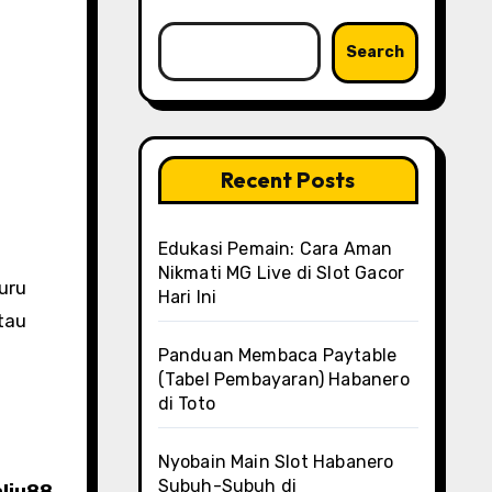
Search
Recent Posts
Edukasi Pemain: Cara Aman
Nikmati MG Live di Slot Gacor
uru
Hari Ini
tau
Panduan Membaca Paytable
(Tabel Pembayaran) Habanero
di Toto
Nyobain Main Slot Habanero
Subuh-Subuh di
alju88