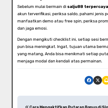
Sebelum mulai bermain di
salju88 terpercay
akun terverifikasi, periksa saldo, pahami jenis
manfaatkan demo atau free spin, periksa promo
dan jaga emosi.
Dengan mengikuti checklist ini, setiap sesi 
pun bisa meningkat. Ingat, tujuan utama berma
yang matang, Anda bisa menikmati setiap putar
menjaga modal dan kendali atas permainan.
P
Cara Mengaktifkan Putaran Bonus di Sl