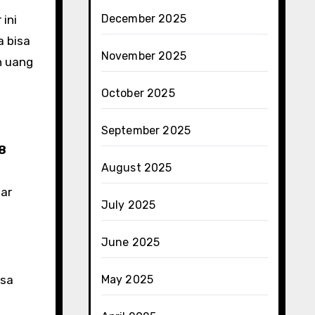
December 2025
ini
 bisa
November 2025
n uang
October 2025
September 2025
8
August 2025
ar
July 2025
June 2025
isa
May 2025