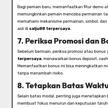
Bagi pemain baru, memanfaatkan fitur demo atau
memungkinkan pemain mencoba permainan tanp
memahami mekanisme permainan, simbol, dan p
asli di
salju88 terpercaya
.
7. Periksa Promosi dan B
Sebelum bermain, periksa promosi atau bonus 
terpercaya
, menawarkan bonus deposit, cashb
Memanfaatkan bonus ini bisa meningkatkan m
tanpa menambah risiko.
8. Tetapkan Batas Wakt
Selain batas modal, penting juga menetapkan b
membuat fokus menurun dan keputusan taruha