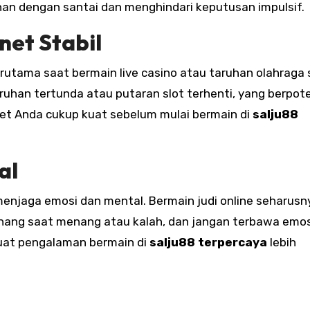
an dengan santai dan menghindari keputusan impulsif.
net Stabil
erutama saat bermain live casino atau taruhan olahraga
uhan tertunda atau putaran slot terhenti, yang berpot
net Anda cukup kuat sebelum mulai bermain di
salju88
al
 menjaga emosi dan mental. Bermain judi online seharusn
enang saat menang atau kalah, dan jangan terbawa emos
buat pengalaman bermain di
salju88 terpercaya
lebih