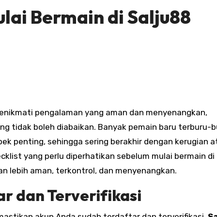
lai Bermain di Salju88
ng tidak boleh diabaikan. Banyak pemain baru terburu-b
k penting, sehingga sering berakhir dengan kerugian a
hecklist yang perlu diperhatikan sebelum mulai bermain di
han lebih aman, terkontrol, dan menyenangkan.
ar dan Terverifikasi
stikan akun Anda sudah terdaftar dan terverifikasi.
S