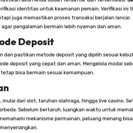
ikasi identitas untuk keamanan pemain. Verifikasi ini t
tapi juga memastikan proses transaksi berjalan lancar.
ar agar pengalaman bermain lebih nyaman dan aman.
tode Deposit
 dan pastikan metode deposit yang dipilih sesuai kebu
etode deposit yang cepat dan aman. Mengelola modal se
n tetap bisa bermain sesuai kemampuan.
an
ulai dari slot, taruhan olahraga, hingga live casino. Se
i berbeda. Sebelum bertaruh, luangkan waktu untuk mem
an memahami mekanisme permainan, peluang menang bisa
h menyenangkan.