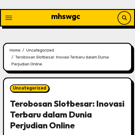
Skip
to
mhswgc
content
Home
Uncategorized
Terobosan Slotbesar: Inovasi Terbaru dalam Dunia
Perjudian Online
Uncategorized
Terobosan Slotbesar: Inovasi
Terbaru dalam Dunia
Perjudian Online