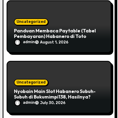
Uncategorized
Panduan Membaca Paytable (Tabel
Pembayaran) Habanero di Toto
admin
August 1, 2026
Uncategorized
Nyobain Main Slot Habanero Subuh-
Subuh di Bukumimpi138, Hasilnya?
admin
July 30, 2026