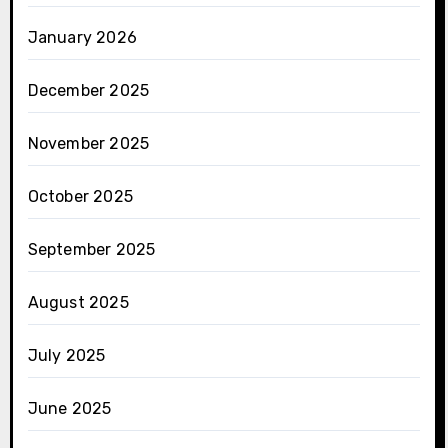
January 2026
December 2025
November 2025
October 2025
September 2025
August 2025
July 2025
June 2025