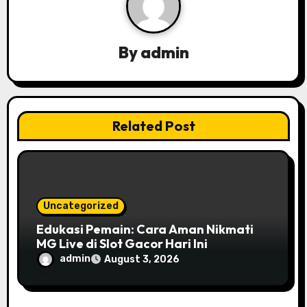
i
g
By
admin
a
t
Related Post
i
o
n
Uncategorized
Edukasi Pemain: Cara Aman Nikmati
MG Live di Slot Gacor Hari Ini
admin
August 3, 2026