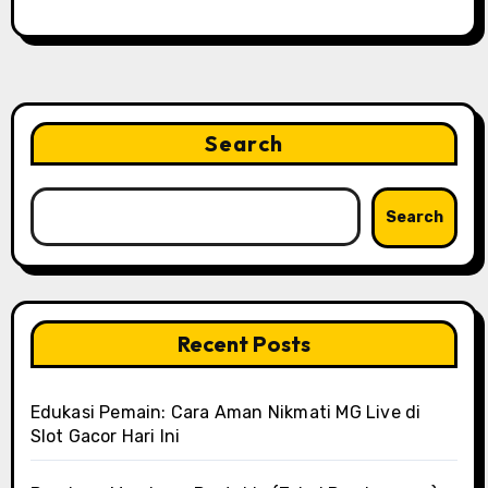
Search
Search
Recent Posts
Edukasi Pemain: Cara Aman Nikmati MG Live di
Slot Gacor Hari Ini