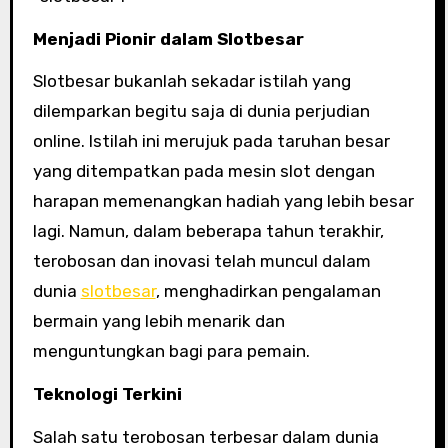
Menjadi Pionir dalam Slotbesar
Slotbesar bukanlah sekadar istilah yang
dilemparkan begitu saja di dunia perjudian
online. Istilah ini merujuk pada taruhan besar
yang ditempatkan pada mesin slot dengan
harapan memenangkan hadiah yang lebih besar
lagi. Namun, dalam beberapa tahun terakhir,
terobosan dan inovasi telah muncul dalam
dunia
slotbesar
, menghadirkan pengalaman
bermain yang lebih menarik dan
menguntungkan bagi para pemain.
Teknologi Terkini
Salah satu terobosan terbesar dalam dunia