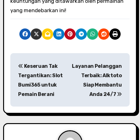
keuntungan yang ditawarkan oleh permainan
yang mendebarkan ini!
P
Keseruan Tak
Layanan Pelanggan
o
Tergantikan: Slot
Terbaik: Alktoto
s
Bumi365 untuk
Siap Membantu
Pemain Berani
Anda 24/7
t
n
a
v