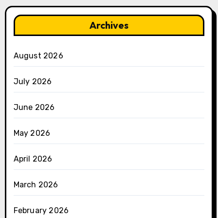
Archives
August 2026
July 2026
June 2026
May 2026
April 2026
March 2026
February 2026