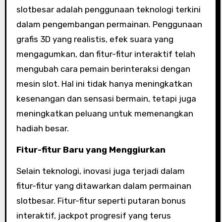
slotbesar adalah penggunaan teknologi terkini
dalam pengembangan permainan. Penggunaan
grafis 3D yang realistis, efek suara yang
mengagumkan, dan fitur-fitur interaktif telah
mengubah cara pemain berinteraksi dengan
mesin slot. Hal ini tidak hanya meningkatkan
kesenangan dan sensasi bermain, tetapi juga
meningkatkan peluang untuk memenangkan
hadiah besar.
Fitur-fitur Baru yang Menggiurkan
Selain teknologi, inovasi juga terjadi dalam
fitur-fitur yang ditawarkan dalam permainan
slotbesar. Fitur-fitur seperti putaran bonus
interaktif, jackpot progresif yang terus