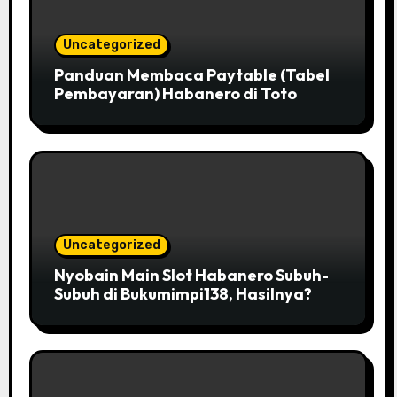
Uncategorized
Panduan Membaca Paytable (Tabel
Pembayaran) Habanero di Toto
Uncategorized
Nyobain Main Slot Habanero Subuh-
Subuh di Bukumimpi138, Hasilnya?