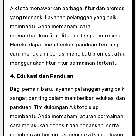
Alktoto menawarkan berbagai fitur dan promosi
yang menarik. Layanan pelanggan yang baik
membantu Anda memahami cara
memanfaatkan fitur-fitur ini dengan maksimal.
Mereka dapat memberikan panduan tentang
cara mengklaim bonus, mengikuti promosi, atau
menggunakan fitur-fitur permainan tertentu.
4. Edukasi dan Panduan
Bagi pemain baru, layanan pelanggan yang baik
sangat penting dalam memberikan edukasi dan
panduan. Tim dukungan Alktoto siap
membantu Anda memahami aturan permainan,
cara melakukan deposit dan penarikan, serta
memberikan tips untuk meningkatkan peluang