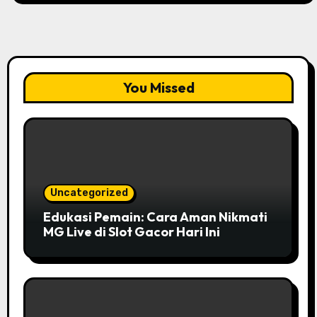
You Missed
Uncategorized
Edukasi Pemain: Cara Aman Nikmati
MG Live di Slot Gacor Hari Ini