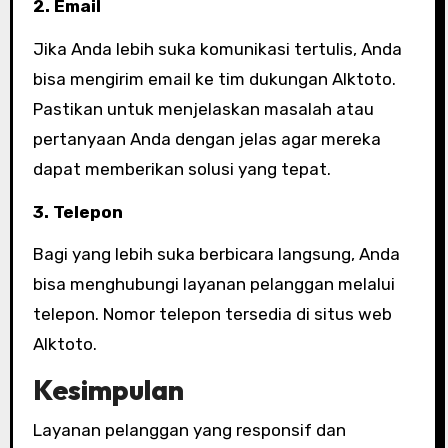
2. Email
Jika Anda lebih suka komunikasi tertulis, Anda
bisa mengirim email ke tim dukungan Alktoto.
Pastikan untuk menjelaskan masalah atau
pertanyaan Anda dengan jelas agar mereka
dapat memberikan solusi yang tepat.
3. Telepon
Bagi yang lebih suka berbicara langsung, Anda
bisa menghubungi layanan pelanggan melalui
telepon. Nomor telepon tersedia di situs web
Alktoto.
Kesimpulan
Layanan pelanggan yang responsif dan