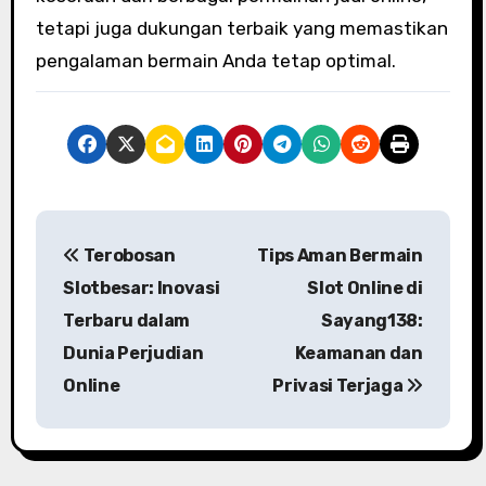
tetapi juga dukungan terbaik yang memastikan
pengalaman bermain Anda tetap optimal.
P
Terobosan
Tips Aman Bermain
o
Slotbesar: Inovasi
Slot Online di
s
Terbaru dalam
Sayang138:
Dunia Perjudian
Keamanan dan
t
Online
Privasi Terjaga
n
a