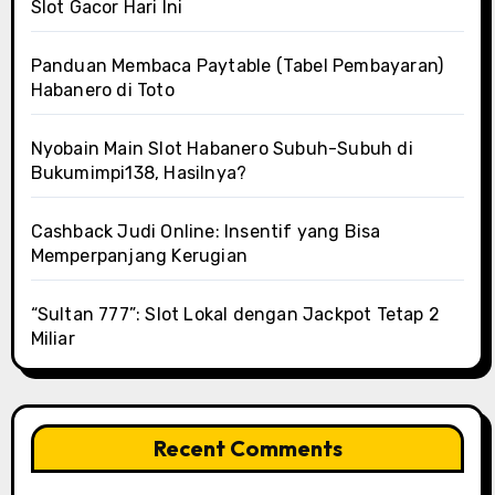
Slot Gacor Hari Ini
Panduan Membaca Paytable (Tabel Pembayaran)
Habanero di Toto
Nyobain Main Slot Habanero Subuh-Subuh di
Bukumimpi138, Hasilnya?
Cashback Judi Online: Insentif yang Bisa
Memperpanjang Kerugian
“Sultan 777”: Slot Lokal dengan Jackpot Tetap 2
Miliar
Recent Comments