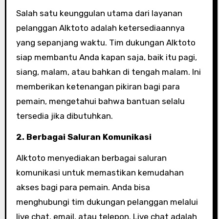
Salah satu keunggulan utama dari layanan
pelanggan Alktoto adalah ketersediaannya
yang sepanjang waktu. Tim dukungan Alktoto
siap membantu Anda kapan saja, baik itu pagi,
siang, malam, atau bahkan di tengah malam. Ini
memberikan ketenangan pikiran bagi para
pemain, mengetahui bahwa bantuan selalu
tersedia jika dibutuhkan.
2. Berbagai Saluran Komunikasi
Alktoto menyediakan berbagai saluran
komunikasi untuk memastikan kemudahan
akses bagi para pemain. Anda bisa
menghubungi tim dukungan pelanggan melalui
live chat, email, atau telepon. Live chat adalah