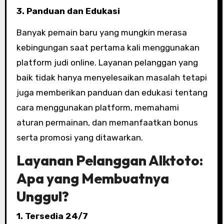
3. Panduan dan Edukasi
Banyak pemain baru yang mungkin merasa
kebingungan saat pertama kali menggunakan
platform judi online. Layanan pelanggan yang
baik tidak hanya menyelesaikan masalah tetapi
juga memberikan panduan dan edukasi tentang
cara menggunakan platform, memahami
aturan permainan, dan memanfaatkan bonus
serta promosi yang ditawarkan.
Layanan Pelanggan Alktoto:
Apa yang Membuatnya
Unggul?
1. Tersedia 24/7