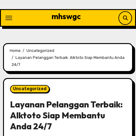
Skip
to
mhswgc
content
Home
Uncategorized
Layanan Pelanggan Terbaik: Alktoto Siap Membantu Anda
24/7
Uncategorized
Layanan Pelanggan Terbaik:
Alktoto Siap Membantu
Anda 24/7