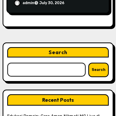
admin
July 30, 2026
Search
Search
Recent Posts