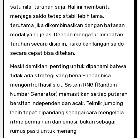
satu nilai taruhan saja. Hal ini membantu
menjaga saldo tetap stabil lebih lama,
terutama jika dikombinasikan dengan batasan
modal yang jelas. Dengan mengatur lompatan
taruhan secara disiplin, risiko kehilangan saldo
secara cepat bisa ditekan.
Meski demikian, penting untuk dipahami bahwa
tidak ada strategi yang benar-benar bisa
mengontrol hasil slot. Sistem RNG (Random
Number Generator) memastikan setiap putaran
bersifat independen dan acak. Teknik jumping
lebih tepat dipandang sebagai cara mengelola
ritme permainan dan emosi, bukan sebagai
rumus pasti untuk menang.