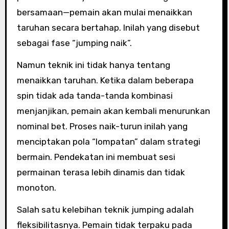
bersamaan—pemain akan mulai menaikkan
taruhan secara bertahap. Inilah yang disebut
sebagai fase “jumping naik”.
Namun teknik ini tidak hanya tentang
menaikkan taruhan. Ketika dalam beberapa
spin tidak ada tanda-tanda kombinasi
menjanjikan, pemain akan kembali menurunkan
nominal bet. Proses naik-turun inilah yang
menciptakan pola “lompatan” dalam strategi
bermain. Pendekatan ini membuat sesi
permainan terasa lebih dinamis dan tidak
monoton.
Salah satu kelebihan teknik jumping adalah
fleksibilitasnya. Pemain tidak terpaku pada