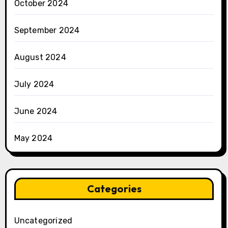
October 2024
September 2024
August 2024
July 2024
June 2024
May 2024
Categories
Uncategorized