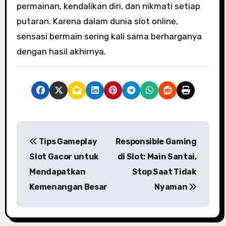
permainan, kendalikan diri, dan nikmati setiap
putaran. Karena dalam dunia slot online,
sensasi bermain sering kali sama berharganya
dengan hasil akhirnya.
P
Tips Gameplay
Responsible Gaming
o
Slot Gacor untuk
di Slot: Main Santai,
s
Mendapatkan
Stop Saat Tidak
Kemenangan Besar
Nyaman
t
n