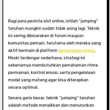
Bagi para pecinta slot online, istilah “jumping”
taruhan mungkin sudah tidak asing lagi. Teknik
ini sering dibicarakan di forum maupun
komunitas pemain, terutama oleh mereka yang
aktif bermain di platform
beruangplay resmi
.
Meski terdengar sederhana, strategi ini
sebenarnya membutuhkan pemahaman ritme
permainan, kontrol emosi, serta pengelolaan
modal yang matang agar bisa diterapkan
secara optimal.
Secara garis besar, teknik “jumping” taruhan
adalah metode menaikkan dan menurunkan