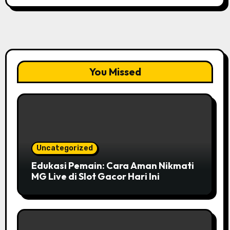
You Missed
Uncategorized
Edukasi Pemain: Cara Aman Nikmati
MG Live di Slot Gacor Hari Ini