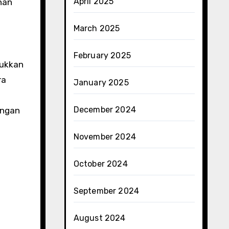
April 2025
inan
March 2025
February 2025
jukkan
ra
January 2025
December 2024
engan
November 2024
October 2024
September 2024
August 2024