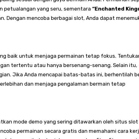
 petualangan yang seru, sementara
“Enchanted King
n. Dengan mencoba berbagai slot, Anda dapat menemu
ang baik untuk menjaga permainan tetap fokus. Tentuka
ngan tertentu atau hanya bersenang-senang. Selain itu,
ian. Jika Anda mencapai batas-batas ini, berhentilah b
berlebihan dan menjaga pengalaman bermain tetap
an mode demo yang sering ditawarkan oleh situs slot
coba permainan secara gratis dan memahami cara ker