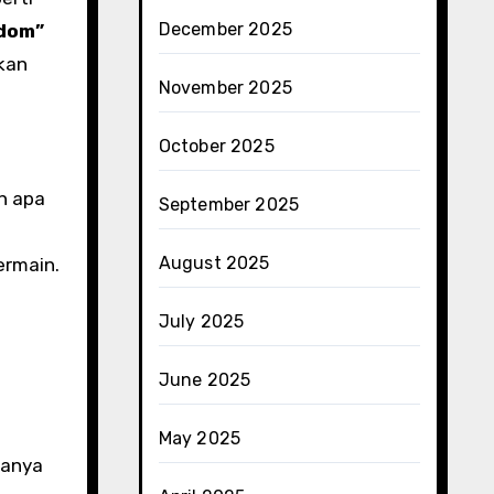
December 2025
dom”
kan
November 2025
October 2025
n apa
September 2025
August 2025
ermain.
July 2025
June 2025
May 2025
janya