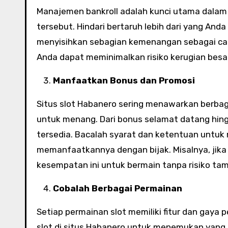
Manajemen bankroll adalah kunci utama dalam 
tersebut. Hindari bertaruh lebih dari yang A
menyisihkan sebagian kemenangan sebagai cad
Anda dapat meminimalkan risiko kerugian be
Manfaatkan Bonus dan Promosi
Situs slot Habanero sering menawarkan berba
untuk menang. Dari bonus selamat datang hin
tersedia. Bacalah syarat dan ketentuan untuk
memanfaatkannya dengan bijak. Misalnya, jik
kesempatan ini untuk bermain tanpa risiko ta
Cobalah Berbagai Permainan
Setiap permainan slot memiliki fitur dan gay
slot di situs Habanero untuk menemukan yang 