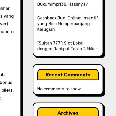
Bukumimpi138, Hasilnya?
lihan
us yang
Cashback Judi Online: Insentif
yer)
yang Bisa Memperpanjang
Kerugian
abanero
“Sultan 777”: Slot Lokal
dengan Jackpot Tetap 2 Miliar
Recent Comments
lah
 bonus.
No comments to show.
pliers.
.
Archives