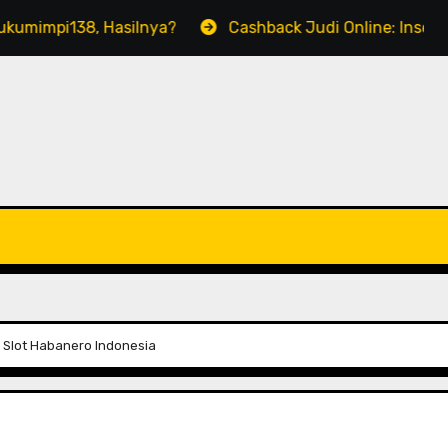
138, Hasilnya?
Cashback Judi Online: Insentif yang
s Slot Habanero Indonesia