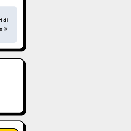
t di
to