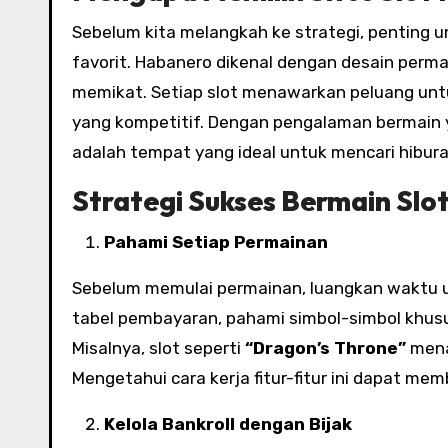
Sebelum kita melangkah ke strategi, penting 
favorit. Habanero dikenal dengan desain perm
memikat. Setiap slot menawarkan peluang unt
yang kompetitif. Dengan pengalaman bermain ya
adalah tempat yang ideal untuk mencari hibur
Strategi Sukses Bermain Slot
Pahami Setiap Permainan
Sebelum memulai permainan, luangkan waktu u
tabel pembayaran, pahami simbol-simbol khusus s
Misalnya, slot seperti
“Dragon’s Throne”
menaw
Mengetahui cara kerja fitur-fitur ini dapat m
Kelola Bankroll dengan Bijak