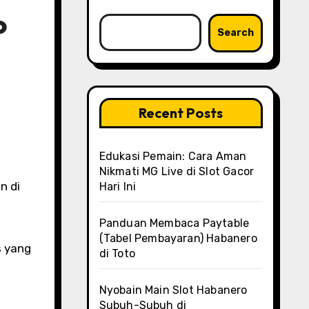
o
Search
Recent Posts
Edukasi Pemain: Cara Aman
Nikmati MG Live di Slot Gacor
n di
Hari Ini
Panduan Membaca Paytable
(Tabel Pembayaran) Habanero
s yang
di Toto
Nyobain Main Slot Habanero
Subuh-Subuh di