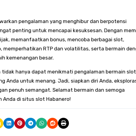
nawarkan pengalaman yang menghibur dan berpotensi
sangat penting untuk mencapai kesuksesan. Dengan me
bijak, memanfaatkan bonus, mencoba berbagai slot,
memperhatikan RTP dan volatilitas, serta bermain de
aih kemenangan besar.
a tidak hanya dapat menikmati pengalaman bermain slo
Anda untuk menang. Jadi, siapkan diri Anda, eksploras
engan penuh semangat. Selamat bermain dan semoga
 Anda di situs slot Habanero!