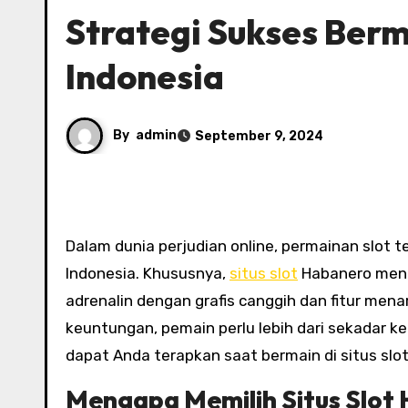
Strategi Sukses Berm
Indonesia
By
admin
September 9, 2024
Dalam dunia perjudian online, permainan slot t
Indonesia. Khususnya,
situs slot
Habanero men
adrenalin dengan grafis canggih dan fitur me
keuntungan, pemain perlu lebih dari sekadar k
dapat Anda terapkan saat bermain di situs slo
Mengapa Memilih Situs Slot