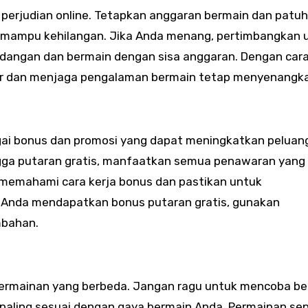
perjudian online. Tetapkan anggaran bermain dan patuh
nda mampu kehilangan. Jika Anda menang, pertimbangkan 
angan dan bermain dengan sisa anggaran. Dengan cara 
sar dan menjaga pengalaman bermain tetap menyenangk
gai bonus dan promosi yang dapat meningkatkan peluan
gga putaran gratis, manfaatkan semua penawaran yang
 memahami cara kerja bonus dan pastikan untuk
a Anda mendapatkan bonus putaran gratis, gunakan
mbahan.
a permainan yang berbeda. Jangan ragu untuk mencoba be
paling sesuai dengan gaya bermain Anda. Permainan sep