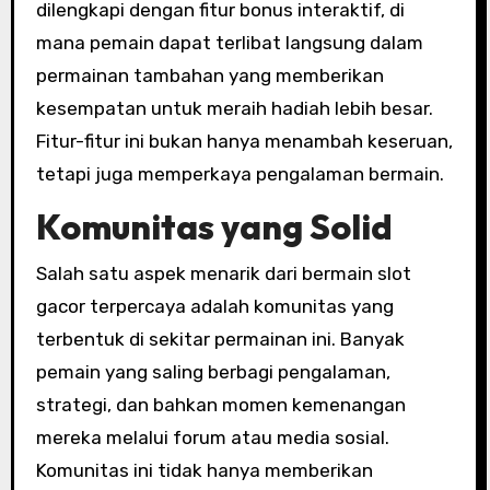
dilengkapi dengan fitur bonus interaktif, di
mana pemain dapat terlibat langsung dalam
permainan tambahan yang memberikan
kesempatan untuk meraih hadiah lebih besar.
Fitur-fitur ini bukan hanya menambah keseruan,
tetapi juga memperkaya pengalaman bermain.
Komunitas yang Solid
Salah satu aspek menarik dari bermain slot
gacor terpercaya adalah komunitas yang
terbentuk di sekitar permainan ini. Banyak
pemain yang saling berbagi pengalaman,
strategi, dan bahkan momen kemenangan
mereka melalui forum atau media sosial.
Komunitas ini tidak hanya memberikan