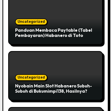
Uncategorized
Panduan Membaca Paytable (Tabel
Pembayaran) Habanero di Toto
Uncategorized
Nyobain Main Slot Habanero Subuh-
Subuh di Bukumimpi138, Hasilnya?