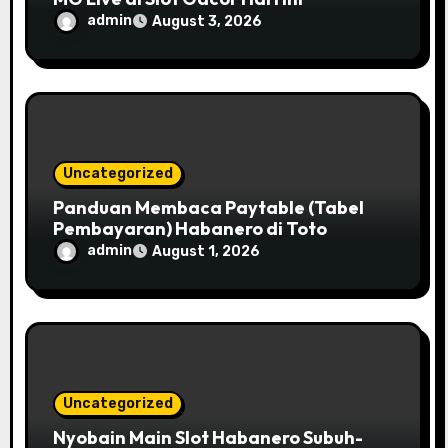
admin
August 3, 2026
Uncategorized
Panduan Membaca Paytable (Tabel
Pembayaran) Habanero di Toto
admin
August 1, 2026
Uncategorized
Nyobain Main Slot Habanero Subuh-