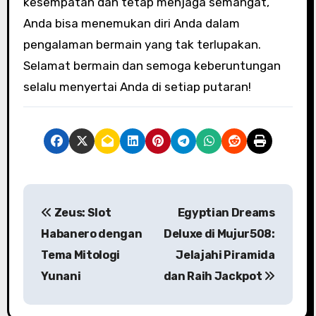
kesempatan dan tetap menjaga semangat,
Anda bisa menemukan diri Anda dalam
pengalaman bermain yang tak terlupakan.
Selamat bermain dan semoga keberuntungan
selalu menyertai Anda di setiap putaran!
P
Zeus: Slot
Egyptian Dreams
o
Habanero dengan
Deluxe di Mujur508:
s
Tema Mitologi
Jelajahi Piramida
Yunani
dan Raih Jackpot
t
n