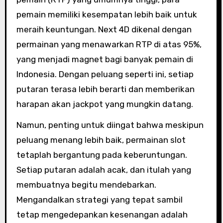
pemain memiliki kesempatan lebih baik untuk
meraih keuntungan. Next 4D dikenal dengan
permainan yang menawarkan RTP di atas 95%,
yang menjadi magnet bagi banyak pemain di
Indonesia. Dengan peluang seperti ini, setiap
putaran terasa lebih berarti dan memberikan
harapan akan jackpot yang mungkin datang.
Namun, penting untuk diingat bahwa meskipun
peluang menang lebih baik, permainan slot
tetaplah bergantung pada keberuntungan.
Setiap putaran adalah acak, dan itulah yang
membuatnya begitu mendebarkan.
Mengandalkan strategi yang tepat sambil
tetap mengedepankan kesenangan adalah