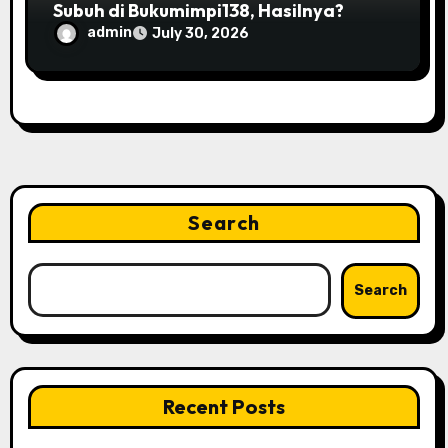
Subuh di Bukumimpi138, Hasilnya?
admin
July 30, 2026
Search
Search
Recent Posts