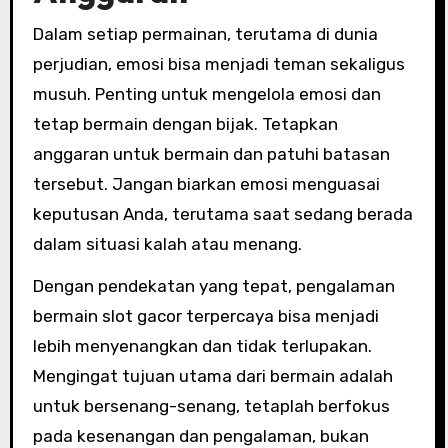
Dalam setiap permainan, terutama di dunia
perjudian, emosi bisa menjadi teman sekaligus
musuh. Penting untuk mengelola emosi dan
tetap bermain dengan bijak. Tetapkan
anggaran untuk bermain dan patuhi batasan
tersebut. Jangan biarkan emosi menguasai
keputusan Anda, terutama saat sedang berada
dalam situasi kalah atau menang.
Dengan pendekatan yang tepat, pengalaman
bermain slot gacor terpercaya bisa menjadi
lebih menyenangkan dan tidak terlupakan.
Mengingat tujuan utama dari bermain adalah
untuk bersenang-senang, tetaplah berfokus
pada kesenangan dan pengalaman, bukan