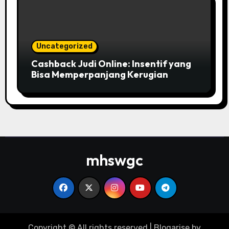
Uncategorized
Cashback Judi Online: Insentif yang
Bisa Memperpanjang Kerugian
mhswgc
Copyright © All rights reserved
|
Blogarise
by