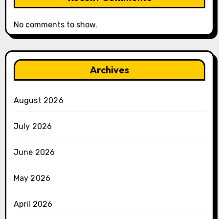
No comments to show.
Archives
August 2026
July 2026
June 2026
May 2026
April 2026