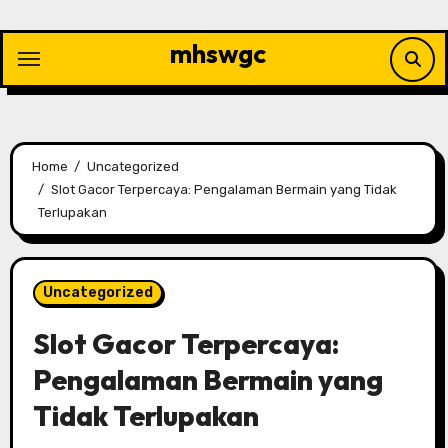
Skip
to
mhswgc
content
Home
Uncategorized
Slot Gacor Terpercaya: Pengalaman Bermain yang Tidak
Terlupakan
Uncategorized
Slot Gacor Terpercaya:
Pengalaman Bermain yang
Tidak Terlupakan