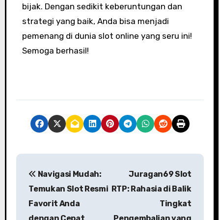
bijak. Dengan sedikit keberuntungan dan
strategi yang baik, Anda bisa menjadi
pemenang di dunia slot online yang seru ini!
Semoga berhasil!
P
Navigasi Mudah:
Juragan69 Slot
o
Temukan Slot Resmi
RTP: Rahasia di Balik
s
Favorit Anda
Tingkat
dengan Cepat
Pengembalian yang