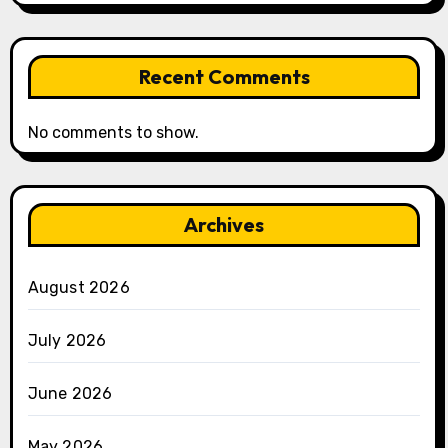
Recent Comments
No comments to show.
Archives
August 2026
July 2026
June 2026
May 2026