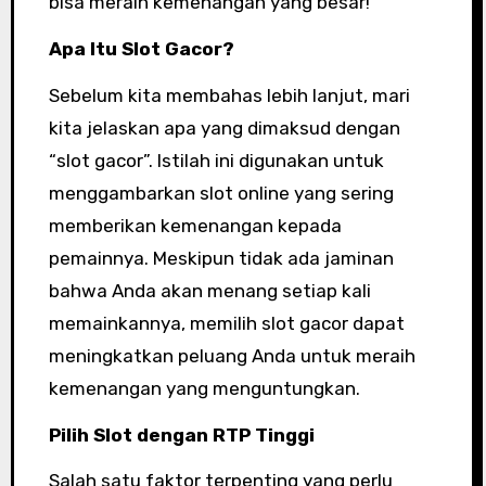
bisa meraih kemenangan yang besar!
Apa Itu Slot Gacor?
Sebelum kita membahas lebih lanjut, mari
kita jelaskan apa yang dimaksud dengan
“slot gacor”. Istilah ini digunakan untuk
menggambarkan slot online yang sering
memberikan kemenangan kepada
pemainnya. Meskipun tidak ada jaminan
bahwa Anda akan menang setiap kali
memainkannya, memilih slot gacor dapat
meningkatkan peluang Anda untuk meraih
kemenangan yang menguntungkan.
Pilih Slot dengan RTP Tinggi
Salah satu faktor terpenting yang perlu