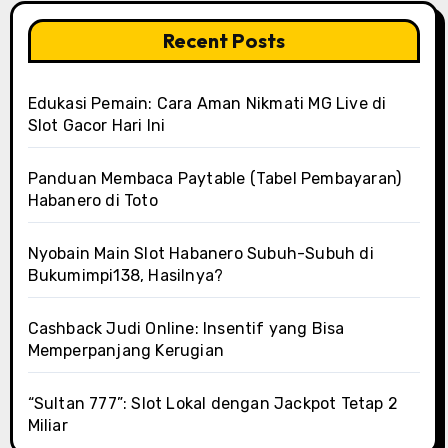
Recent Posts
Edukasi Pemain: Cara Aman Nikmati MG Live di
Slot Gacor Hari Ini
Panduan Membaca Paytable (Tabel Pembayaran)
Habanero di Toto
Nyobain Main Slot Habanero Subuh-Subuh di
Bukumimpi138, Hasilnya?
Cashback Judi Online: Insentif yang Bisa
Memperpanjang Kerugian
“Sultan 777”: Slot Lokal dengan Jackpot Tetap 2
Miliar