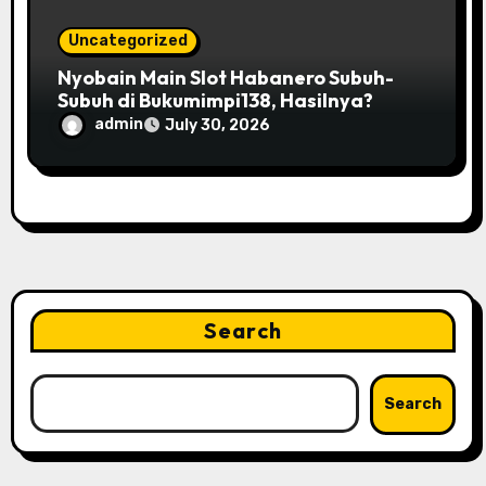
Uncategorized
Nyobain Main Slot Habanero Subuh-
Subuh di Bukumimpi138, Hasilnya?
admin
July 30, 2026
Search
Search