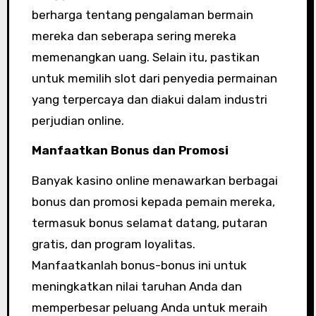
berharga tentang pengalaman bermain
mereka dan seberapa sering mereka
memenangkan uang. Selain itu, pastikan
untuk memilih slot dari penyedia permainan
yang terpercaya dan diakui dalam industri
perjudian online.
Manfaatkan Bonus dan Promosi
Banyak kasino online menawarkan berbagai
bonus dan promosi kepada pemain mereka,
termasuk bonus selamat datang, putaran
gratis, dan program loyalitas.
Manfaatkanlah bonus-bonus ini untuk
meningkatkan nilai taruhan Anda dan
memperbesar peluang Anda untuk meraih