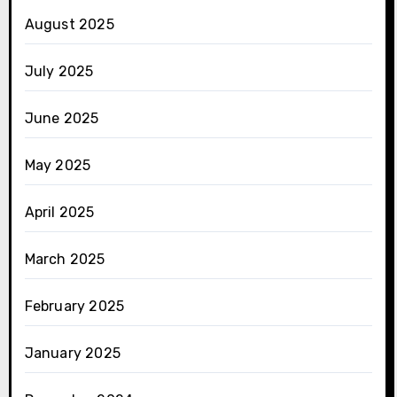
August 2025
July 2025
June 2025
May 2025
April 2025
March 2025
February 2025
January 2025