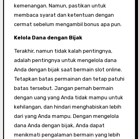
kemenangan. Namun, pastikan untuk
membaca syarat dan ketentuan dengan
cermat sebelum mengambil bonus apa pun.
Kelola Dana dengan Bijak
Terakhir, namun tidak kalah pentingnya,
adalah pentingnya untuk mengelola dana
Anda dengan bijak saat bermain slot online.
Tetapkan batas permainan dan tetap patuhi
batas tersebut. Jangan pernah bermain
dengan uang yang Anda tidak mampu untuk
kehilangan, dan hindari menghabiskan lebih
dari yang Anda mampu. Dengan mengelola
dana Anda dengan bijak, Anda dapat
menikmati pengalaman bermain yang lebih