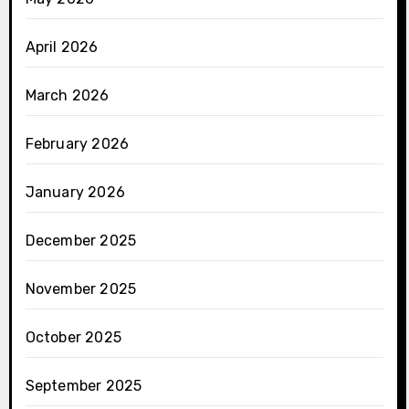
April 2026
March 2026
February 2026
January 2026
December 2025
November 2025
October 2025
September 2025