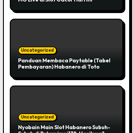
Uncategorized
Panduan Membaca Paytable (Tabel
Pembayaran) Habanero di Toto
Uncategorized
Nyobain Main Slot Habanero Subuh-