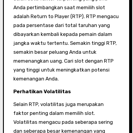
Anda pertimbangkan saat memilih slot
adalah Return to Player (RTP). RTP mengacu
pada persentase dari total taruhan yang
dibayarkan kembali kepada pemain dalam
jangka waktu tertentu. Semakin tinggi RTP,
semakin besar peluang Anda untuk
memenangkan uang. Cari slot dengan RTP
yang tinggi untuk meningkatkan potensi
kemenangan Anda.
Perhatikan Volatilitas
Selain RTP, volatilitas juga merupakan
faktor penting dalam memilih slot.
Volatilitas mengacu pada seberapa sering
dan seberapa besar kemenangan yang