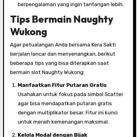
berpengalaman yang ingin tantangan lebih.
Tips Bermain Naughty
Wukong
Agar petualangan Anda bersama Kera Sakti
berjalan lancar dan menyenangkan, berikut
beberapa tips yang bisa diterapkan saat
bermain slot Naughty Wukong:
Manfaatkan Fitur Putaran Gratis
Usahakan untuk fokus pada simbol Scatter
agar bisa mendapatkan putaran gratis
dengan multiplikator besar. Fitur ini kunci
untuk meraih kemenangan maksimal.
Kelola Modal dengan Bijak