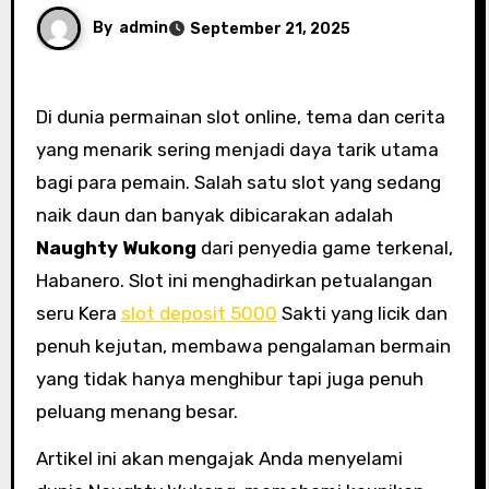
By
admin
September 21, 2025
Di dunia permainan slot online, tema dan cerita
yang menarik sering menjadi daya tarik utama
bagi para pemain. Salah satu slot yang sedang
naik daun dan banyak dibicarakan adalah
Naughty Wukong
dari penyedia game terkenal,
Habanero. Slot ini menghadirkan petualangan
seru Kera
slot deposit 5000
Sakti yang licik dan
penuh kejutan, membawa pengalaman bermain
yang tidak hanya menghibur tapi juga penuh
peluang menang besar.
Artikel ini akan mengajak Anda menyelami