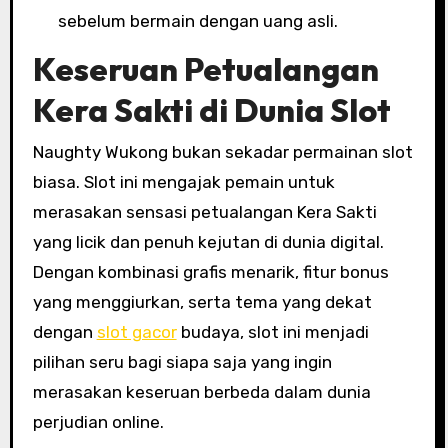
sebelum bermain dengan uang asli.
Keseruan Petualangan
Kera Sakti di Dunia Slot
Naughty Wukong bukan sekadar permainan slot
biasa. Slot ini mengajak pemain untuk
merasakan sensasi petualangan Kera Sakti
yang licik dan penuh kejutan di dunia digital.
Dengan kombinasi grafis menarik, fitur bonus
yang menggiurkan, serta tema yang dekat
dengan
slot gacor
budaya, slot ini menjadi
pilihan seru bagi siapa saja yang ingin
merasakan keseruan berbeda dalam dunia
perjudian online.