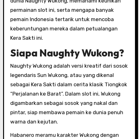
dunia Naughty Wukong, memahami keunikan
permainan slot ini, serta mengapa banyak
pemain Indonesia tertarik untuk mencoba
keberuntungan mereka dalam petualangan
Kera Sakti ini.
Siapa Naughty Wukong?
Naughty Wukong adalah versi kreatif dari sosok
legendaris Sun Wukong, atau yang dikenal
sebagai Kera Sakti dalam cerita klasik Tiongkok
“Perjalanan ke Barat”. Dalam slot ini, Wukong
digambarkan sebagai sosok yang nakal dan
pintar, siap membawa pemain ke dunia penuh
warna dan kejutan.
Habanero meramu karakter Wukong dengan