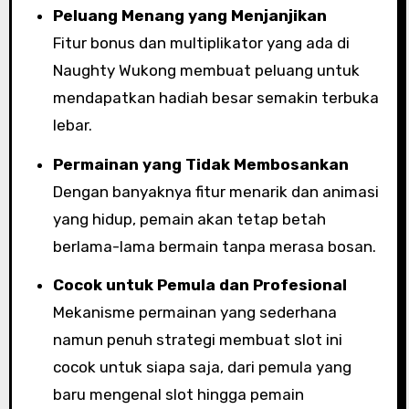
Peluang Menang yang Menjanjikan
Fitur bonus dan multiplikator yang ada di
Naughty Wukong membuat peluang untuk
mendapatkan hadiah besar semakin terbuka
lebar.
Permainan yang Tidak Membosankan
Dengan banyaknya fitur menarik dan animasi
yang hidup, pemain akan tetap betah
berlama-lama bermain tanpa merasa bosan.
Cocok untuk Pemula dan Profesional
Mekanisme permainan yang sederhana
namun penuh strategi membuat slot ini
cocok untuk siapa saja, dari pemula yang
baru mengenal slot hingga pemain