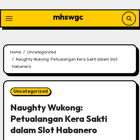
Skip
to
mhswgc
content
Home
Uncategorized
Naughty Wukong: Petualangan Kera Sakti dalam Slot
Habanero
Uncategorized
Naughty Wukong:
Petualangan Kera Sakti
dalam Slot Habanero