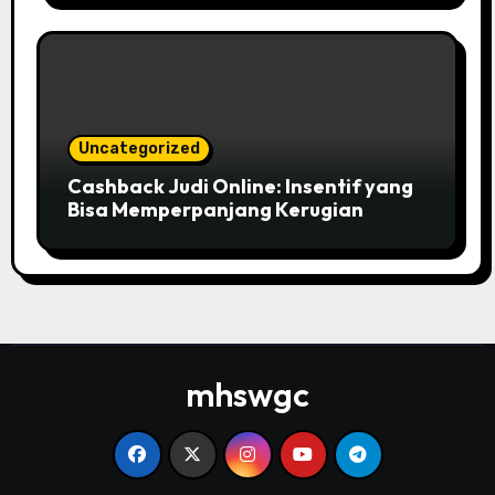
Uncategorized
Cashback Judi Online: Insentif yang
Bisa Memperpanjang Kerugian
mhswgc