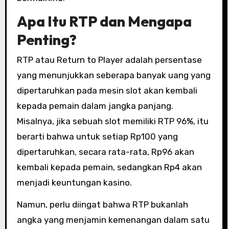
Apa Itu RTP dan Mengapa
Penting?
RTP atau Return to Player adalah persentase
yang menunjukkan seberapa banyak uang yang
dipertaruhkan pada mesin slot akan kembali
kepada pemain dalam jangka panjang.
Misalnya, jika sebuah slot memiliki RTP 96%, itu
berarti bahwa untuk setiap Rp100 yang
dipertaruhkan, secara rata-rata, Rp96 akan
kembali kepada pemain, sedangkan Rp4 akan
menjadi keuntungan kasino.
Namun, perlu diingat bahwa RTP bukanlah
angka yang menjamin kemenangan dalam satu