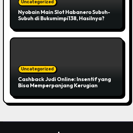
Uncategorized
Nyobain Main Slot Habanero Subuh-
Subuh di Bukumimpi138, Hasilnya?
Uncategorized
Cashback Judi Online: Insentif yang
Bisa Memperpanjang Kerugian