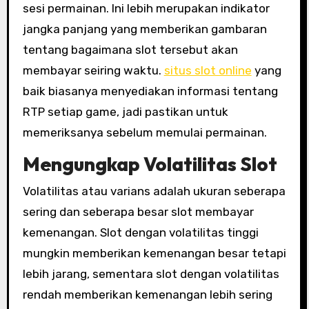
sesi permainan. Ini lebih merupakan indikator
jangka panjang yang memberikan gambaran
tentang bagaimana slot tersebut akan
membayar seiring waktu.
situs slot online
yang
baik biasanya menyediakan informasi tentang
RTP setiap game, jadi pastikan untuk
memeriksanya sebelum memulai permainan.
Mengungkap Volatilitas Slot
Volatilitas atau varians adalah ukuran seberapa
sering dan seberapa besar slot membayar
kemenangan. Slot dengan volatilitas tinggi
mungkin memberikan kemenangan besar tetapi
lebih jarang, sementara slot dengan volatilitas
rendah memberikan kemenangan lebih sering