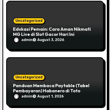
o
n
Uncategorized
Edukasi Pemain: Cara Aman Nikmati
MG Live di Slot Gacor Hari Ini
admin
August 3, 2026
Uncategorized
Panduan Membaca Paytable (Tabel
Pembayaran) Habanero di Toto
admin
August 1, 2026