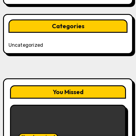
Categories
Uncategorized
You Missed