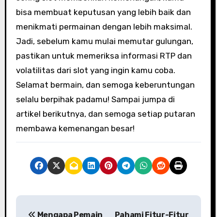
bisa membuat keputusan yang lebih baik dan
menikmati permainan dengan lebih maksimal.
Jadi, sebelum kamu mulai memutar gulungan,
pastikan untuk memeriksa informasi RTP dan
volatilitas dari slot yang ingin kamu coba.
Selamat bermain, dan semoga keberuntungan
selalu berpihak padamu! Sampai jumpa di
artikel berikutnya, dan semoga setiap putaran
membawa kemenangan besar!
P
Mengapa Pemain
Pahami Fitur-Fitur