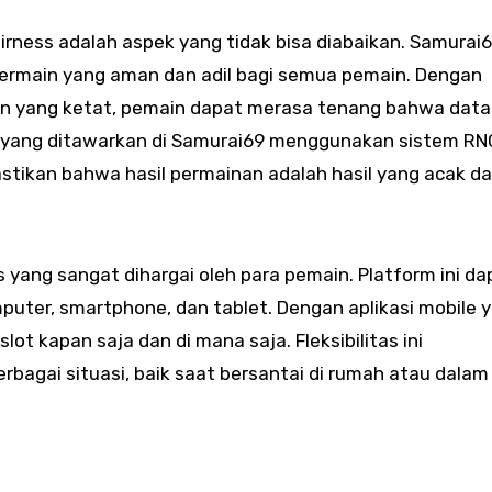
irness adalah aspek yang tidak bisa diabaikan. Samurai
ermain yang aman dan adil bagi semua pemain. Dengan
an yang ketat, pemain dapat merasa tenang bahwa data 
lot yang ditawarkan di Samurai69 menggunakan sistem RN
tikan bahwa hasil permainan adalah hasil yang acak dan
ang sangat dihargai oleh para pemain. Platform ini da
puter, smartphone, dan tablet. Dengan aplikasi mobile 
ot kapan saja dan di mana saja. Fleksibilitas ini
agai situasi, baik saat bersantai di rumah atau dalam