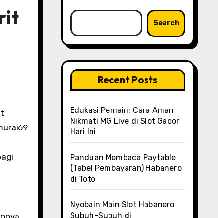
rit
Search
Recent Posts
Edukasi Pemain: Cara Aman
Nikmati MG Live di Slot Gacor
murai69
Hari Ini
bagi
Panduan Membaca Paytable
(Tabel Pembayaran) Habanero
di Toto
Nyobain Main Slot Habanero
Subuh-Subuh di
annya.