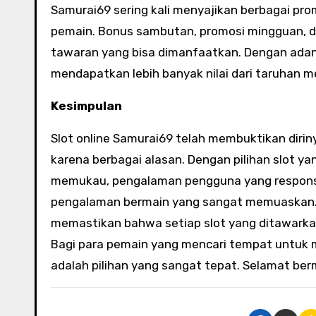
Samurai69 sering kali menyajikan berbagai pro
pemain. Bonus sambutan, promosi mingguan, da
tawaran yang bisa dimanfaatkan. Dengan adan
mendapatkan lebih banyak nilai dari taruhan
Kesimpulan
Slot online Samurai69 telah membuktikan dirin
karena berbagai alasan. Dengan pilihan slot yan
memukau, pengalaman pengguna yang respons
pengalaman bermain yang sangat memuaskan. D
memastikan bahwa setiap slot yang ditawarkan
Bagi para pemain yang mencari tempat untuk m
adalah pilihan yang sangat tepat. Selamat be