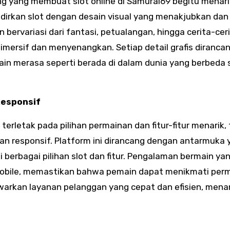
ing yang membuat slot online di Samurai69 begitu menari
irkan slot dengan desain visual yang menakjubkan dan
bervariasi dari fantasi, petualangan, hingga cerita-cer
mersif dan menyenangkan. Setiap detail grafis diranca
 merasa seperti berada di dalam dunia yang berbeda 
Responsif
terletak pada pilihan permainan dan fitur-fitur menarik, 
n responsif. Platform ini dirancang dengan antarmuka 
berbagai pilihan slot dan fitur. Pengalaman bermain ya
t mobile, memastikan bahwa pemain dapat menikmati per
warkan layanan pelanggan yang cepat dan efisien, men