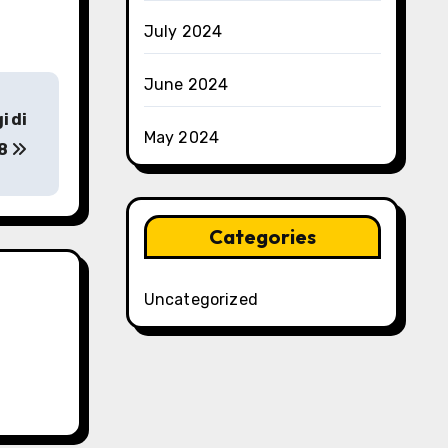
July 2024
June 2024
i di
May 2024
88
Categories
Uncategorized