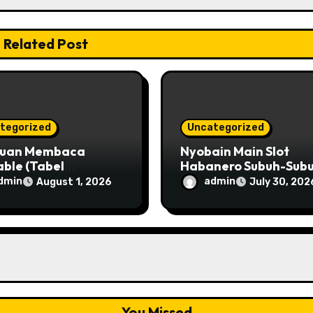
Related Post
tegorized
Uncategorized
uan Membaca
Nyobain Main Slot
ble (Tabel
Habanero Subuh-Subu
ayaran) Habanero
Bukumimpi138, Hasiln
dmin
admin
August 1, 2026
July 30, 202
to
You Missed