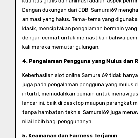
Kualitas grafis dan animasi adalah aspek pent
Dengan dukungan dari JDB, Samurai69 menghad
animasi yang halus. Tema-tema yang digunakan 
klasik, menciptakan pengalaman bermain yang i
dengan cermat untuk memastikan bahwa pemain
kali mereka memutar gulungan.
4. Pengalaman Pengguna yang Mulus dan 
Keberhasilan slot online Samurai69 tidak hanya 
juga pada pengalaman pengguna yang mulus da
intuitif, memudahkan pemain untuk menavigasi 
lancar ini, baik di desktop maupun perangka
tanpa hambatan teknis. Samurai69 juga mena
nilai lebih bagi penggunanya.
5. Keamanan dan Fairness Terjamin