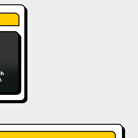
h di
ya?
6