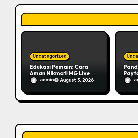
a
t
i
o
n
Uncategorized
Unca
Edukasi Pemain: Cara
Pand
Aman Nikmati MG Live di
Payta
Slot Gacor Hari Ini
Pemb
admin
a
August 3, 2026
di To