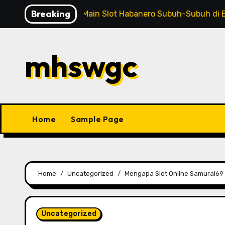
Skip
Breaking
Nyobain Main Slot Habanero Subuh-Subuh di Bukumim
to
content
mhswgc
Home
Sample Page
Home
Uncategorized
Mengapa Slot Online Samurai69 
Uncategorized