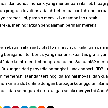
mosi dan bonus menarik yang menambah nilai lebih bagi 
n program loyalitas adalah beberapa contoh dari berba
ya promosi ini, pemain memiliki kesempatan untuk
 mereka, meningkatkan pengalaman bermain mereka.
ya sebagai salah satu platform favorit di kalangan pema
g beragam, fitur bonus yang menarik, kualitas grafis yan
if, dan komitmen terhadap keamanan, Samurai69 men
ukungan dari penyedia perangkat lunak seperti JDB j
 memenuhi standar tertinggi dalam hal inovasi dan kual
enikmati slot online dengan berbagai keunggulan, Sam
rmain dan semoga keberuntungan selalu menyertai Anda!