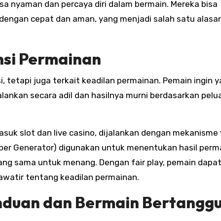
a nyaman dan percaya diri dalam bermain. Mereka bisa
engan cepat dan aman, yang menjadi salah satu alasa
nsi Permainan
 tetapi juga terkait keadilan permainan. Pemain ingin y
ankan secara adil dan hasilnya murni berdasarkan pelu
k slot dan live casino, dijalankan dengan mekanisme
ber Generator) digunakan untuk menentukan hasil perm
ng sama untuk menang. Dengan fair play, pemain dapat
watir tentang keadilan permainan.
nduan dan Bermain Bertangg