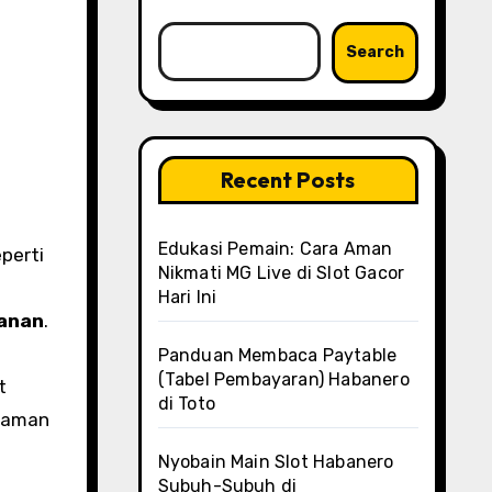
Search
Recent Posts
Edukasi Pemain: Cara Aman
eperti
Nikmati MG Live di Slot Gacor
Hari Ini
anan
.
Panduan Membaca Paytable
(Tabel Pembayaran) Habanero
t
di Toto
p aman
Nyobain Main Slot Habanero
Subuh-Subuh di