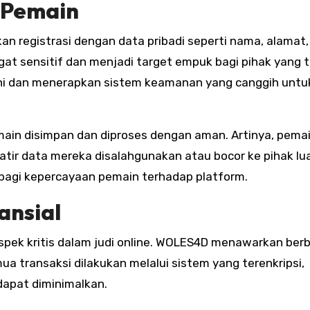
 Pemain
kan registrasi dengan data pribadi seperti nama, alamat
at sensitif dan menjadi target empuk bagi pihak yang t
i dan menerapkan sistem keamanan yang canggih untu
main disimpan dan diproses dengan aman. Artinya, pema
ir data mereka disalahgunakan atau bocor ke pihak lua
 bagi kepercayaan pemain terhadap platform.
ansial
h aspek kritis dalam judi online. WOLES4D menawarkan ber
 transaksi dilakukan melalui sistem yang terenkripsi,
dapat diminimalkan.