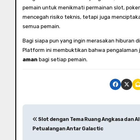
pemain untuk menikmati permainan slot, poker
mencegah risiko teknis, tetapi juga mencipta
semua pemain.
Bagi siapa pun yang ingin merasakan hiburan di
Platform ini membuktikan bahwa pengalaman jud
aman
bagi setiap pemain.
P
Slot dengan Tema Ruang Angkasa dan Al
o
Petualangan Antar Galactic
s