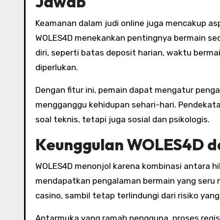
Jawab
Keamanan dalam judi online juga mencakup asp
WOLES4D menekankan pentingnya bermain secar
diri, seperti batas deposit harian, waktu berma
diperlukan.
Dengan fitur ini, pemain dapat mengatur pen
mengganggu kehidupan sehari-hari. Pendekat
soal teknis, tetapi juga sosial dan psikologis.
Keunggulan WOLES4D d
WOLES4D menonjol karena kombinasi antara hib
mendapatkan pengalaman bermain yang seru mel
casino, sambil tetap terlindungi dari risiko ya
Antarmuka yang ramah pengguna, proses regist