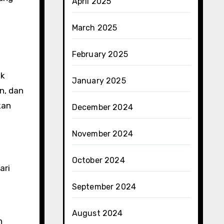
April 2025
March 2025
February 2025
ik
January 2025
n, dan
kan
December 2024
November 2024
October 2024
ari
September 2024
August 2024
n