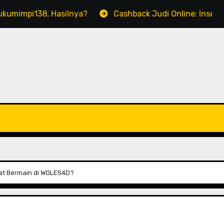
138, Hasilnya?
Cashback Judi Online: Insentif yang
t Bermain di WOLES4D?