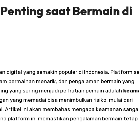
enting saat Bermain di
ran digital yang semakin populer di Indonesia. Platform s
m permainan menarik, dan pengalaman bermain yang
nting yang sering menjadi perhatian pemain adalah
keam
ngan yang memadai bisa menimbulkan risiko, mulai dari
ial. Artikel ini akan membahas mengapa keamanan sanga
na platform ini memastikan pengalaman bermain teta