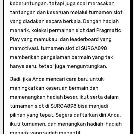
keberuntungan, tetapi juga soal merasakan
tantangan dan keseruan melalui turnamen slot
yang diadakan secara berkala. Dengan hadiah
menarik, koleksi permainan slot dari Pragmatic
Play yang memukau, dan leaderboard yang
memotivasi, turnamen slot di SURGA898
memberikan pengalaman bermain yang tak
hanya seru, tetapi juga menguntungkan.
Jadi, jika Anda mencari cara baru untuk
meningkatkan keseruan bermain dan
memenangkan hadiah besar, ikut serta dalam
turnamen slot di SURGA898 bisa menjadi
pilihan yang tepat. Segera daftarkan diri Anda,
ikuti turnamen, dan menangkan hadiah-hadiah
menarik yang sudah menanti!