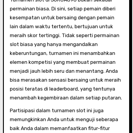
permainan biasa. Di sini, setiap pemain diberi
kesempatan untuk bersaing dengan pemain
lain dalam waktu tertentu, bertujuan untuk
meraih skor tertinggi. Tidak seperti permainan
slot biasa yang hanya mengandalkan
keberuntungan, turnamen ini menambahkan
elemen kompetisi yang membuat permainan
menjadi jauh lebih seru dan menantang. Anda
bisa merasakan sensasi bersaing untuk meraih
posisi teratas di leaderboard, yang tentunya
menambah kegembiraan dalam setiap putaran.
Partisipasi dalam turnamen slot ini juga
memungkinkan Anda untuk menguji seberapa
baik Anda dalam memanfaatkan fitur-fitur