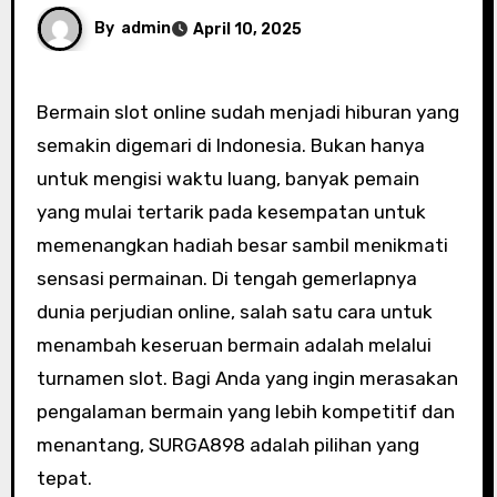
By
admin
April 10, 2025
Bermain slot online sudah menjadi hiburan yang
semakin digemari di Indonesia. Bukan hanya
untuk mengisi waktu luang, banyak pemain
yang mulai tertarik pada kesempatan untuk
memenangkan hadiah besar sambil menikmati
sensasi permainan. Di tengah gemerlapnya
dunia perjudian online, salah satu cara untuk
menambah keseruan bermain adalah melalui
turnamen slot. Bagi Anda yang ingin merasakan
pengalaman bermain yang lebih kompetitif dan
menantang, SURGA898 adalah pilihan yang
tepat.