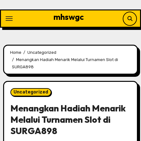
Skip
to
mhswgc
content
Home
Uncategorized
Menangkan Hadiah Menarik Melalui Turnamen Slot di
SURGA898
Uncategorized
Menangkan Hadiah Menarik
Melalui Turnamen Slot di
SURGA898