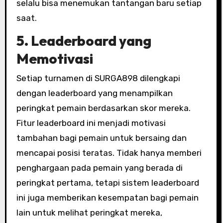
selalu bisa menemukan tantangan baru setiap
saat.
5. Leaderboard yang
Memotivasi
Setiap turnamen di SURGA898 dilengkapi
dengan leaderboard yang menampilkan
peringkat pemain berdasarkan skor mereka.
Fitur leaderboard ini menjadi motivasi
tambahan bagi pemain untuk bersaing dan
mencapai posisi teratas. Tidak hanya memberi
penghargaan pada pemain yang berada di
peringkat pertama, tetapi sistem leaderboard
ini juga memberikan kesempatan bagi pemain
lain untuk melihat peringkat mereka,