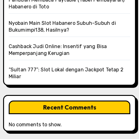
Habanero di Toto
Nyobain Main Slot Habanero Subuh-Subuh di
Bukumimpi138, Hasilnya?
Cashback Judi Online: Insentif yang Bisa
Memperpanjang Kerugian
“Sultan 777”: Slot Lokal dengan Jackpot Tetap 2
Miliar
Recent Comments
No comments to show.