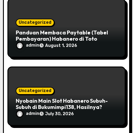
Uncategorized
Panduan Membaca Paytable (Tabel
Pembayaran) Habanero di Toto
admin
August 1, 2026
Uncategorized
Nyobain Main Slot Habanero Subuh-
Subuh di Bukumimpi138, Hasilnya?
admin
July 30, 2026