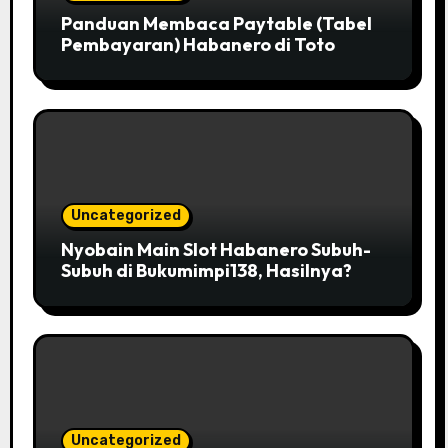
Panduan Membaca Paytable (Tabel
Pembayaran) Habanero di Toto
Uncategorized
Nyobain Main Slot Habanero Subuh-
Subuh di Bukumimpi138, Hasilnya?
Uncategorized