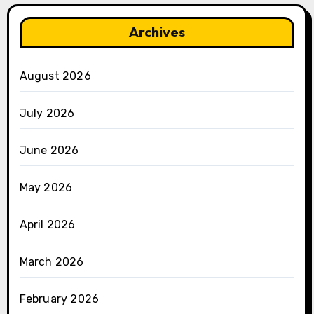
Archives
August 2026
July 2026
June 2026
May 2026
April 2026
March 2026
February 2026