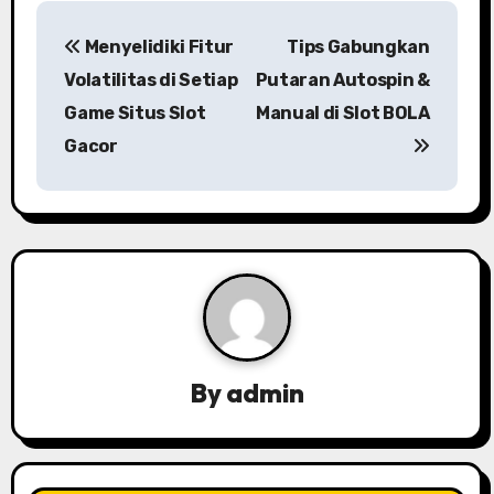
P
Menyelidiki Fitur
Tips Gabungkan
o
Volatilitas di Setiap
Putaran Autospin &
s
Game Situs Slot
Manual di Slot BOLA
Gacor
t
n
a
v
i
g
By
admin
a
t