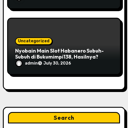
Uncategorized
Nyobain Main Slot Habanero Subuh-
Subuh di Bukumimpi138, Hasilnya?
admin
July 30, 2026
Search