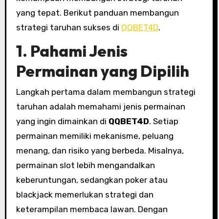
yang tepat. Berikut panduan membangun
strategi taruhan sukses di
QQBET4D
.
1. Pahami Jenis
Permainan yang Dipilih
Langkah pertama dalam membangun strategi
taruhan adalah memahami jenis permainan
yang ingin dimainkan di
QQBET4D
. Setiap
permainan memiliki mekanisme, peluang
menang, dan risiko yang berbeda. Misalnya,
permainan slot lebih mengandalkan
keberuntungan, sedangkan poker atau
blackjack memerlukan strategi dan
keterampilan membaca lawan. Dengan