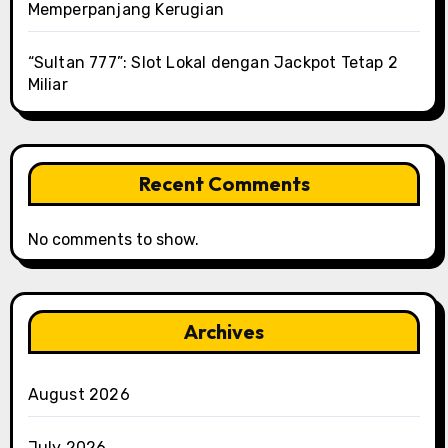
Memperpanjang Kerugian
“Sultan 777”: Slot Lokal dengan Jackpot Tetap 2
Miliar
Recent Comments
No comments to show.
Archives
August 2026
July 2026