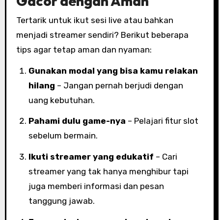
Gacor dengan Aman
Tertarik untuk ikut sesi live atau bahkan
menjadi streamer sendiri? Berikut beberapa
tips agar tetap aman dan nyaman:
Gunakan modal yang bisa kamu relakan
hilang
– Jangan pernah berjudi dengan
uang kebutuhan.
Pahami dulu game-nya
– Pelajari fitur slot
sebelum bermain.
Ikuti streamer yang edukatif
– Cari
streamer yang tak hanya menghibur tapi
juga memberi informasi dan pesan
tanggung jawab.