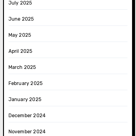
July 2025
June 2025
May 2025
April 2025
March 2025
February 2025
January 2025
December 2024
November 2024