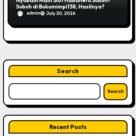
Nyobain Main Slot Habanero Subuh-
Subuh di Bukumimpi138, Hasilnya?
admin
July 30, 2026
Search
Search
Recent Posts