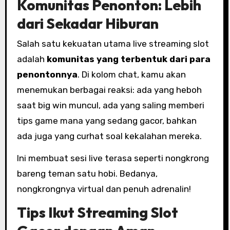
Komunitas Penonton: Lebih
dari Sekadar Hiburan
Salah satu kekuatan utama live streaming slot
adalah
komunitas yang terbentuk dari para
penontonnya
. Di kolom chat, kamu akan
menemukan berbagai reaksi: ada yang heboh
saat big win muncul, ada yang saling memberi
tips game mana yang sedang gacor, bahkan
ada juga yang curhat soal kekalahan mereka.
Ini membuat sesi live terasa seperti nongkrong
bareng teman satu hobi. Bedanya,
nongkrongnya virtual dan penuh adrenalin!
Tips Ikut Streaming Slot