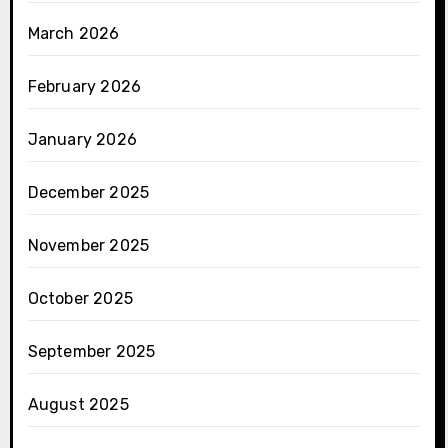
March 2026
February 2026
January 2026
December 2025
November 2025
October 2025
September 2025
August 2025