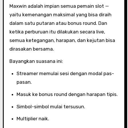
Maxwin adalah impian semua pemain slot —
yaitu kemenangan maksimal yang bisa diraih
dalam satu putaran atau bonus round. Dan
ketika perburuan itu dilakukan secara live,
semua ketegangan, harapan, dan kejutan bisa
dirasakan bersama.
Bayangkan suasana ini:
Streamer memulai sesi dengan modal pas-
pasan.
Masuk ke bonus round dengan harapan tipis.
Simbol-simbol mulai tersusun.
Multiplier naik.