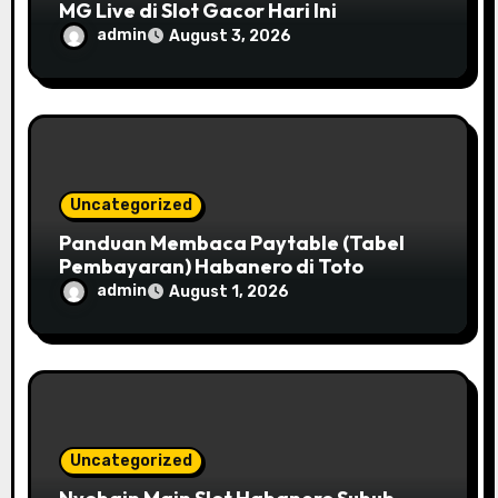
MG Live di Slot Gacor Hari Ini
admin
August 3, 2026
Uncategorized
Panduan Membaca Paytable (Tabel
Pembayaran) Habanero di Toto
admin
August 1, 2026
Uncategorized