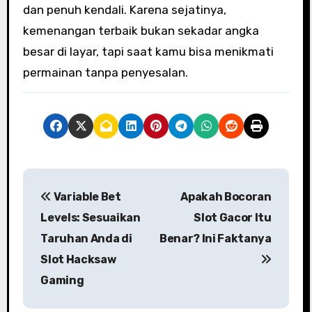
dan penuh kendali. Karena sejatinya,
kemenangan terbaik bukan sekadar angka
besar di layar, tapi saat kamu bisa menikmati
permainan tanpa penyesalan.
P
Variable Bet
Apakah Bocoran
o
Levels: Sesuaikan
Slot Gacor Itu
s
Taruhan Anda di
Benar? Ini Faktanya
Slot Hacksaw
t
Gaming
n