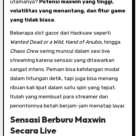
utamanya?
Potensi maxwin yang tinggi,
volatilitas yang menantang, dan fitur game
yang tidak biasa
.
Beberapa slot gacor dari Hacksaw seperti
Wanted Dead or a Wild
,
Hand of Anubis
, hingga
Chaos Crew
sering muncul dalam sesi live
streaming karena sensasi yang ditawarkan
sangat intens. Pemain bisa kehilangan modal
dalam hitungan detik, tapi juga bisa menang
ribuan kali lipat dalam satu spin yang tepat.
Itulah yang membuat para streamer dan
penontonnya betah berjam-jam menatap layar.
Sensasi Berburu Maxwin
Secara Live