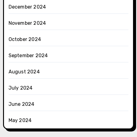
December 2024
November 2024
October 2024
September 2024
August 2024
July 2024
June 2024
May 2024