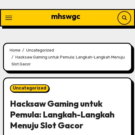
Skip
to
mhswgc
content
Home
Uncategorized
Hacksaw Gaming untuk Pemula: Langkah-Langkah Menuju
Slot Gacor
Uncategorized
Hacksaw Gaming untuk
Pemula: Langkah-Langkah
Menuju Slot Gacor