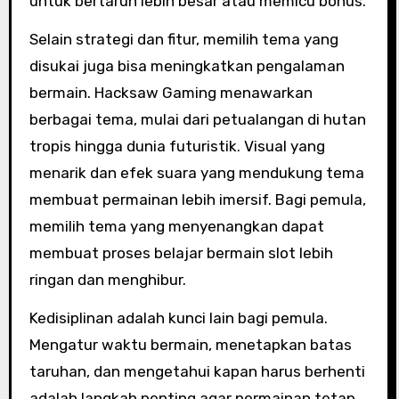
untuk bertaruh lebih besar atau memicu bonus.
Selain strategi dan fitur, memilih tema yang
disukai juga bisa meningkatkan pengalaman
bermain. Hacksaw Gaming menawarkan
berbagai tema, mulai dari petualangan di hutan
tropis hingga dunia futuristik. Visual yang
menarik dan efek suara yang mendukung tema
membuat permainan lebih imersif. Bagi pemula,
memilih tema yang menyenangkan dapat
membuat proses belajar bermain slot lebih
ringan dan menghibur.
Kedisiplinan adalah kunci lain bagi pemula.
Mengatur waktu bermain, menetapkan batas
taruhan, dan mengetahui kapan harus berhenti
adalah langkah penting agar permainan tetap