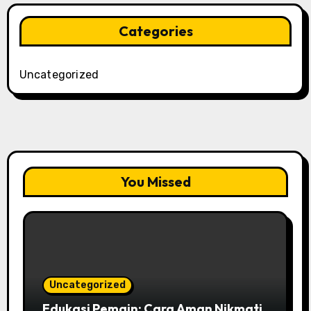
Categories
Uncategorized
You Missed
Uncategorized
Edukasi Pemain: Cara Aman Nikmati