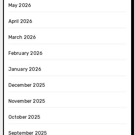
May 2026
April 2026
March 2026
February 2026
January 2026
December 2025
November 2025
October 2025
September 2025