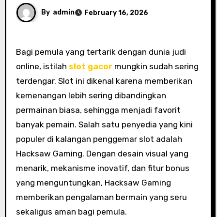
By
admin
February 16, 2026
Bagi pemula yang tertarik dengan dunia judi
online, istilah
slot gacor
mungkin sudah sering
terdengar. Slot ini dikenal karena memberikan
kemenangan lebih sering dibandingkan
permainan biasa, sehingga menjadi favorit
banyak pemain. Salah satu penyedia yang kini
populer di kalangan penggemar slot adalah
Hacksaw Gaming. Dengan desain visual yang
menarik, mekanisme inovatif, dan fitur bonus
yang menguntungkan, Hacksaw Gaming
memberikan pengalaman bermain yang seru
sekaligus aman bagi pemula.