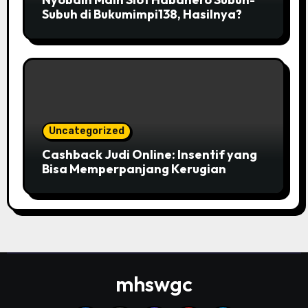
Subuh di Bukumimpi138, Hasilnya?
Uncategorized
Cashback Judi Online: Insentif yang
Bisa Memperpanjang Kerugian
mhswgc