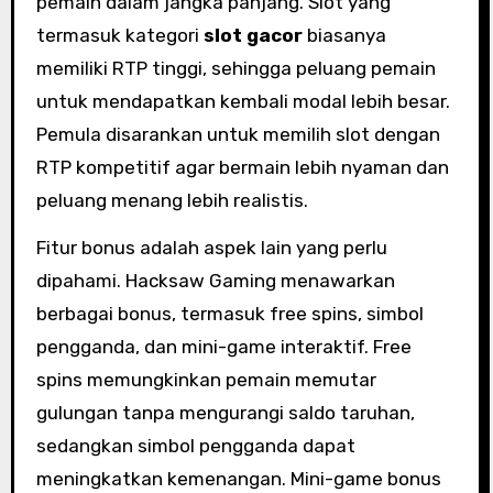
pemain dalam jangka panjang. Slot yang
termasuk kategori
slot gacor
biasanya
memiliki RTP tinggi, sehingga peluang pemain
untuk mendapatkan kembali modal lebih besar.
Pemula disarankan untuk memilih slot dengan
RTP kompetitif agar bermain lebih nyaman dan
peluang menang lebih realistis.
Fitur bonus adalah aspek lain yang perlu
dipahami. Hacksaw Gaming menawarkan
berbagai bonus, termasuk free spins, simbol
pengganda, dan mini-game interaktif. Free
spins memungkinkan pemain memutar
gulungan tanpa mengurangi saldo taruhan,
sedangkan simbol pengganda dapat
meningkatkan kemenangan. Mini-game bonus